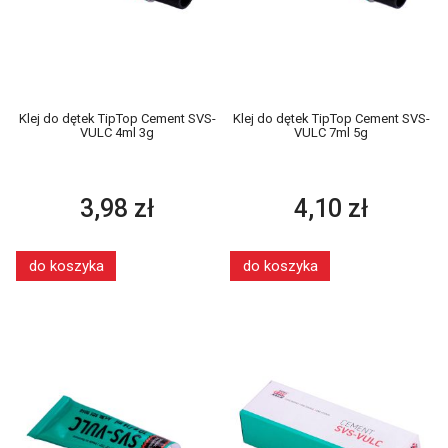
Klej do dętek TipTop Cement SVS-
Klej do dętek TipTop Cement SVS-
VULC 4ml 3g
VULC 7ml 5g
3,98 zł
4,10 zł
do koszyka
do koszyka