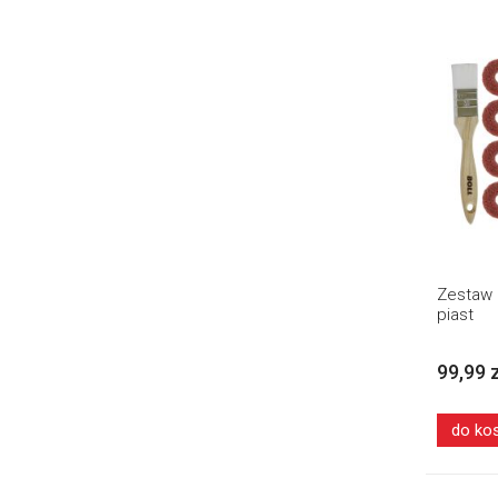
Zestaw 
piast
99,99 
do ko