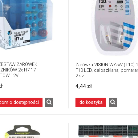
 ZESTAW ŻARÓWEK
Żarówka VISION WY5W (T10) 1
ZNIKÓW 2x H7 17
F10 LED, całoszklana, pomar
TÓW 12V
2 szt.
zł
4,44 zł
dom o dostępności
do koszyka