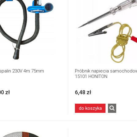
spalin 230V 4m 75mm
Próbnik napiecia samochodo
15101 HONITON
00 zł
6,48 zł
do koszyka