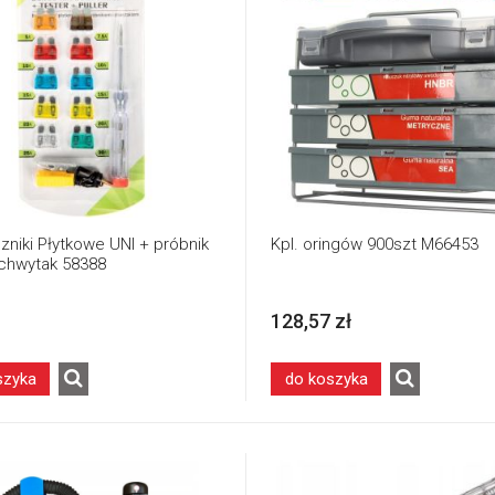
zniki Płytkowe UNI + próbnik
Kpl. oringów 900szt M66453
 chwytak 58388
128,57 zł
szyka
do koszyka