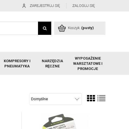
ZAREJESTRUJ SIĘ
ZALOGUJ SIĘ
Koszyk:
(pusty)
WYPOSAŻENIE
KOMPRESORY I
NARZĘDZIA
WARSZTATOWE I
PNEUMATYKA
RĘCZNE
PROMOCJE