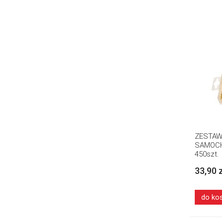
ZESTA
SAMOC
450szt.
33,90 
do ko