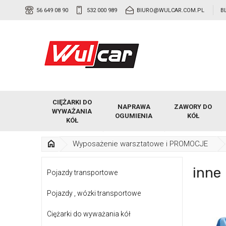
56 649 08 90
532 000 989
BIURO@WULCAR.COM.PL
B
CIĘŻARKI DO
NAPRAWA
ZAWORY DO
WYWAŻANIA
OGUMIENIA
KÓŁ
KÓŁ
Wyposażenie warsztatowe i PROMOCJE
inne
Pojazdy transportowe
Pojazdy , wózki transportowe
Ciężarki do wyważania kół