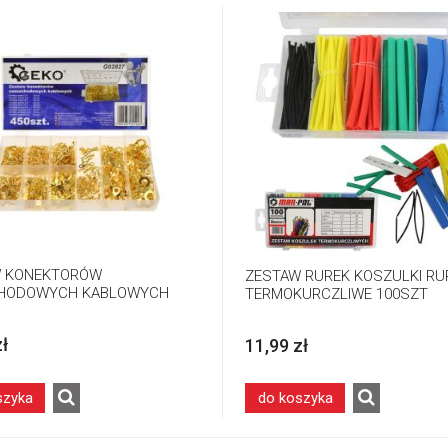
W KONEKTORÓW
ZESTAW RUREK KOSZULKI RU
HODOWYCH KABLOWYCH
TERMOKURCZLIWE 100SZT
zł
11,99 zł
szyka
do koszyka