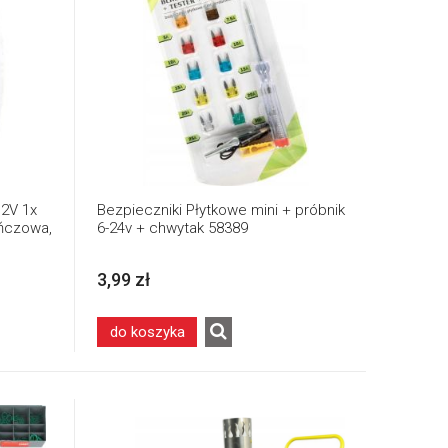
2V 1x
Bezpieczniki Płytkowe mini + próbnik
ańczowa,
6-24v + chwytak 58389
3,99 zł
do koszyka