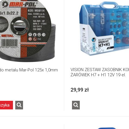
VISION ZESTAW ZASOBNIK K
do metalu Mar-Pol 125x 1,0mm
ŻARÓWEK H7 + H1 12V 19 el.
29,99 zł
szyka