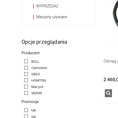
WYPRZEDAŻ
Maszyny używane
Opcje przeglądania
Producent
Odciąg 
BOLL
Carmotion
GEKO
2 460,
HONITON
Mar-pol
VISION
Promocja
tak
nie