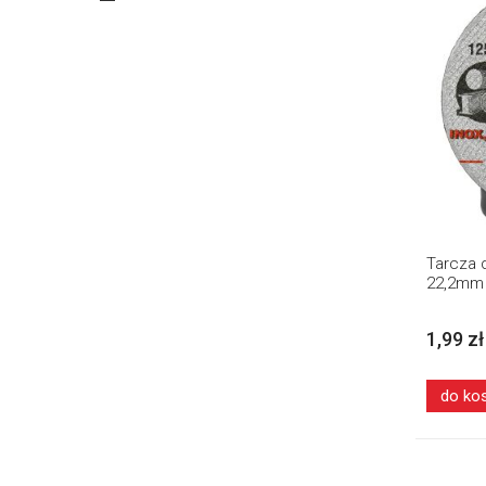
Tarcza 
22,2mm
1,99 zł
do ko