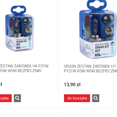
 ZESTAW ŻARÓWEK H4 P21W
VISION ZESTAW ŻARÓWEK H7
R5W W5W BEZPIECZNIKI
PY21W R5W W5W BEZPIECZNIK
zł
13,90 zł
szyka
do koszyka