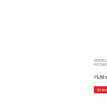
VISION
PY21W 
15,50 
do ko