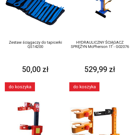
Zestaw ściągaczy do tapicerki
HYDRAULICZNY ŚCIĄGACZ
QS14200
SPRĘŻYN McPherson 1T - G02076
50,00 zł
529,99 zł
do koszyka
do koszyka