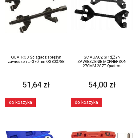
QUATROS Ściągacz sprężyn
ŚCIAGACZ SPRĘŻYN
zawieszeń L=370mm QS80078B
ZAWIESZENIE MCPHERSON
270MM 2SZT Quatros
51,64 zł
54,00 zł
do koszyka
do koszyka