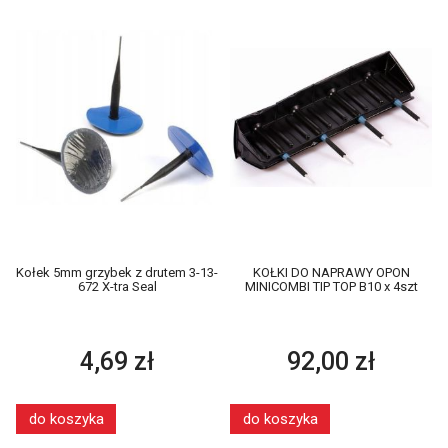
Kołek 5mm grzybek z drutem 3-13-
KOŁKI DO NAPRAWY OPON
672 X-tra Seal
MINICOMBI TIP TOP B10 x 4szt
4,69 zł
92,00 zł
do koszyka
do koszyka