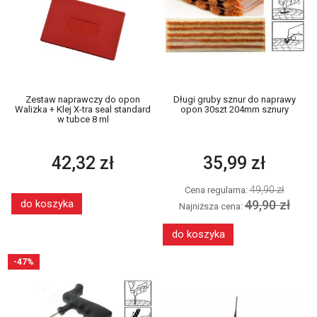
Zestaw naprawczy do opon
Długi gruby sznur do naprawy
Walizka + Klej X-tra seal standard
opon 30szt 204mm sznury
w tubce 8 ml
42,32 zł
35,99 zł
49,90 zł
Cena regularna:
49,90 zł
do koszyka
Najniższa cena:
do koszyka
-47%