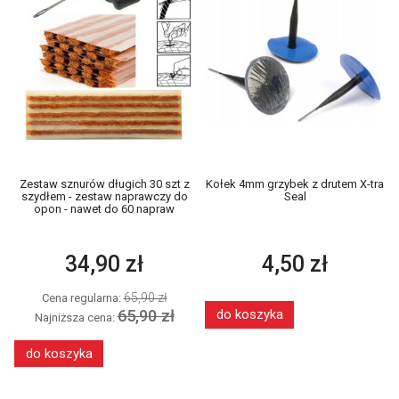
Zestaw sznurów długich 30 szt z
Kołek 4mm grzybek z drutem X-tra
szydłem - zestaw naprawczy do
Seal
opon - nawet do 60 napraw
34,90 zł
4,50 zł
65,90 zł
Cena regularna:
65,90 zł
do koszyka
Najniższa cena:
do koszyka