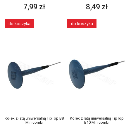
7,99 zł
8,49 zł
do koszyka
do koszyka
Kołek z łatą uniwersalną TipTop B8
Kołek z łatą uniwersalną TipTop
Minicombi
B10 Minicombi