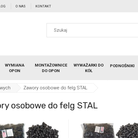
LOG
O NAS
KONTAKT
WYMIANA
MONTAŻOWNICE
WYWAŻARKI DO
PODNOŚNIKI
OPON
DO OPON
KÓŁ
owych
Zawory osobowe do felg STAL
ry osobowe do felg STAL