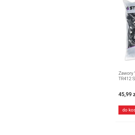
Zawory 
TR412 S
45,99 
do ko