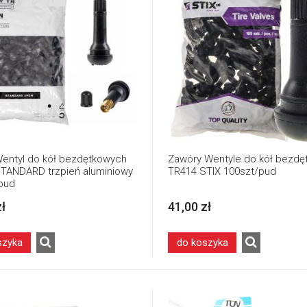
entyl do kół bezdętkowych
Zawóry Wentyle do kół bezd
TANDARD trzpień aluminiowy
TR414 STIX 100szt/pud
pud
zł
41,00 zł
szyka
do koszyka