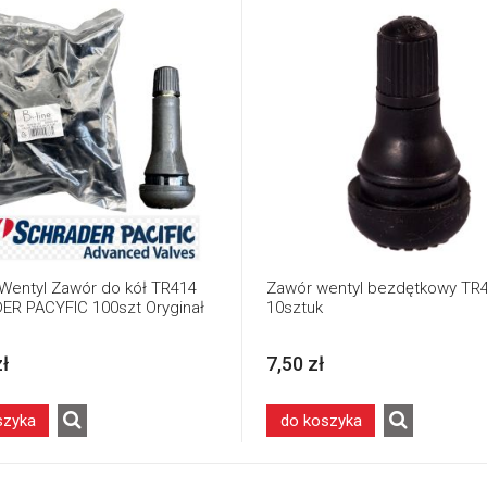
Wentyl Zawór do kół TR414
Zawór wentyl bezdętkowy TR4
R PACYFIC 100szt Oryginał
10sztuk
zł
7,50 zł
szyka
do koszyka