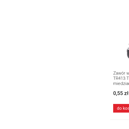
Zawór w
TR413 T
miedzia
0,55 zł
do ko