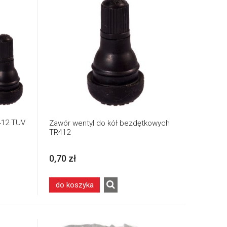
412 TUV
Zawór wentyl do kół bezdętkowych
TR412
0,70 zł
do koszyka