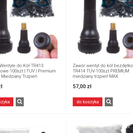
Wentyle do Kół TR413
Zawór wentyl do kół bezdętk
owe 100szt | TUV | Premium
TR414 TUV-100szt PREMIUM
| Miedziany Trzpień
miedziany trzpień MAX
zł
57,00 zł
szyka
do koszyka