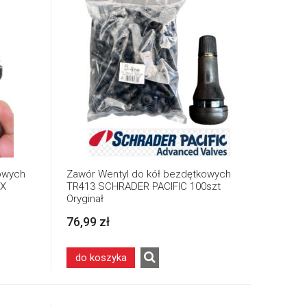
owych
Zawór Wentyl do kół bezdętkowych
AX
TR413 SCHRADER PACIFIC 100szt
Oryginał
76,99 zł
do koszyka