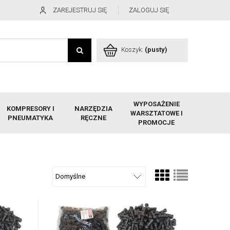
ZAREJESTRUJ SIĘ
ZALOGUJ SIĘ
Koszyk:
(pusty)
WYPOSAŻENIE
KOMPRESORY I
NARZĘDZIA
WARSZTATOWE I
PNEUMATYKA
RĘCZNE
PROMOCJE