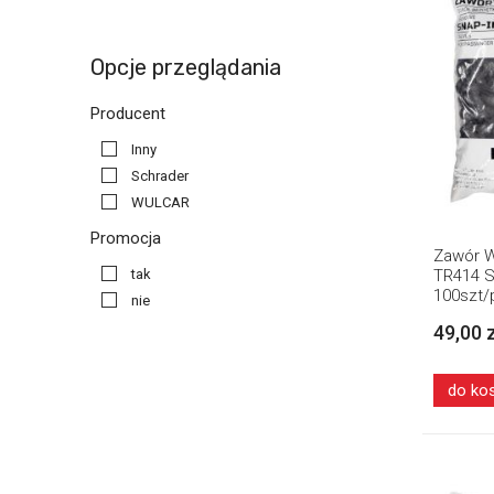
Opcje przeglądania
Producent
Inny
Schrader
WULCAR
Promocja
Zawór W
TR414 S
tak
100szt/
nie
49,00 
do ko