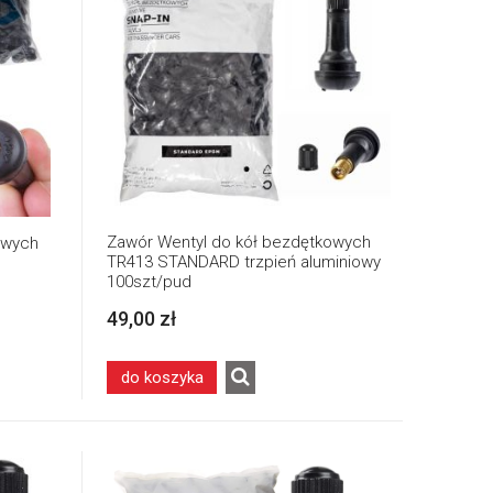
Zawór Wentyl do kół bezdętkowych
owych
TR413 STANDARD trzpień aluminiowy
100szt/pud
49,00 zł
do koszyka