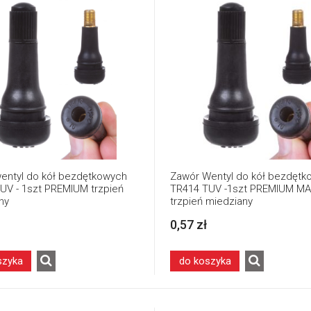
entyl do kół bezdętkowych
Zawór Wentyl do kół bezdętk
UV - 1szt PREMIUM trzpień
TR414 TUV -1szt PREMIUM M
ny
trzpień miedziany
0,57 zł
szyka
do koszyka