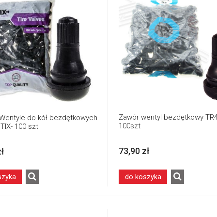
Zawór wentyl bezdętkowy TR
Wentyle do kół bezdętkowych
100szt
TIX- 100 szt
73,90 zł
zł
szyka
do koszyka