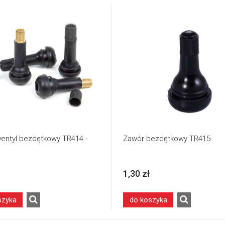
entyl bezdętkowy TR414 -
Zawór bezdętkowy TR415
1,30 zł
szyka
do koszyka