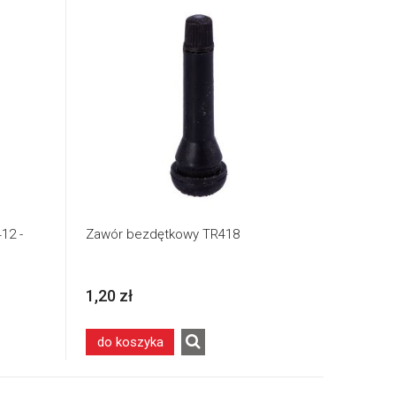
12 -
Zawór bezdętkowy TR418
1,20 zł
do koszyka