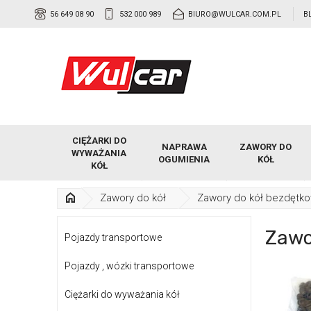
56 649 08 90
532 000 989
BIURO@WULCAR.COM.PL
B
CIĘŻARKI DO
NAPRAWA
ZAWORY DO
WYWAŻANIA
OGUMIENIA
KÓŁ
KÓŁ
Zawory do kół
Zawory do kół bezdętk
Zawo
Pojazdy transportowe
Pojazdy , wózki transportowe
Ciężarki do wyważania kół