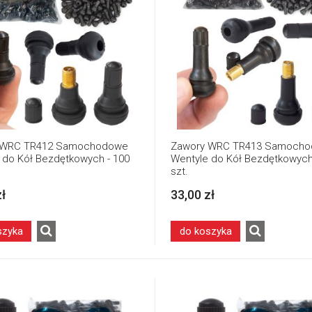
 WRC TR412 Samochodowe
Zawory WRC TR413 Samoch
 do Kół Bezdętkowych - 100
Wentyle do Kół Bezdętkowych
szt.
zł
33,00 zł
szyka
do koszyka