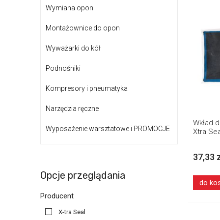
Wymiana opon
Montażownice do opon
Wyważarki do kół
Podnośniki
Kompresory i pneumatyka
Narzędzia ręczne
Wkład d
Wyposażenie warsztatowe i PROMOCJE
Xtra Sea
37,33 
Opcje przeglądania
do ko
Producent
X-tra Seal