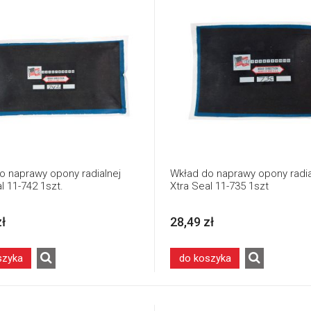
o naprawy opony radialnej
Wkład do naprawy opony radia
l 11-742 1szt.
Xtra Seal 11-735 1szt
zł
28,49 zł
szyka
do koszyka