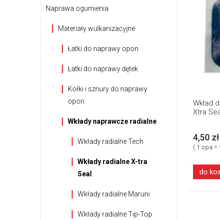
Naprawa ogumienia
Materiały wulkanizacyjne
Łatki do naprawy opon
Łatki do naprawy dętek
Kołki i sznury do naprawy
opon
Wkład d
Xtra Sea
Wkłady naprawcze radialne
4,50 zł
Wkłady radialne Tech
( 1 opa = 
Wkłady radialne X-tra
do ko
Seal
Wkłady radialne Maruni
Wkłady radialne Tip-Top