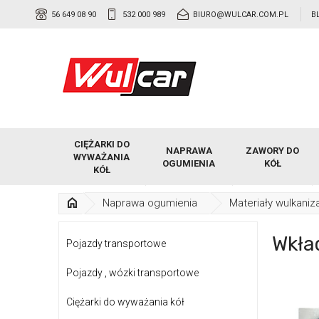
56 649 08 90
532 000 989
BIURO@WULCAR.COM.PL
B
CIĘŻARKI DO
NAPRAWA
ZAWORY DO
WYWAŻANIA
OGUMIENIA
KÓŁ
KÓŁ
Naprawa ogumienia
Materiały wulkaniz
Wkład
Pojazdy transportowe
Pojazdy , wózki transportowe
Ciężarki do wyważania kół