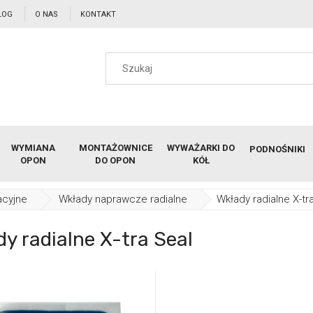
LOG
O NAS
KONTAKT
WYMIANA
MONTAŻOWNICE
WYWAŻARKI DO
PODNOŚNIKI
OPON
DO OPON
KÓŁ
acyjne
Wkłady naprawcze radialne
Wkłady radialne X-tr
y radialne X-tra Seal