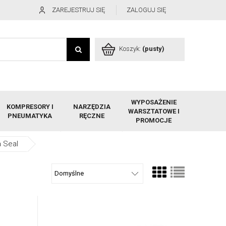
ZAREJESTRUJ SIĘ
ZALOGUJ SIĘ
Koszyk:
(pusty)
WYPOSAŻENIE
KOMPRESORY I
NARZĘDZIA
WARSZTATOWE I
PNEUMATYKA
RĘCZNE
PROMOCJE
a Seal