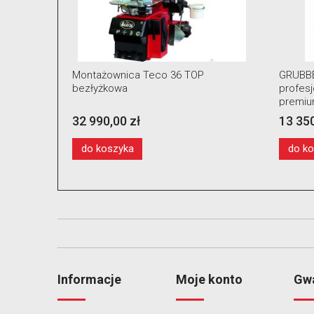
GRUBBER KónigStiger –bezłyżkowa
Podnoś
profesjonalna montażownica klasy
automa
premium do kół 14″–28″ z dwoma
warszta
ramionami pomocniczymi i windą
13 350,00 zł
10 890
koła
do koszyka
do k
Informacje
Moje konto
Gwa