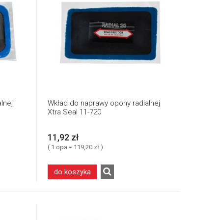
lnej
Wkład do naprawy opony radialnej
Xtra Seal 11-720
11,92 zł
( 1 opa = 119,20 zł )
do koszyka