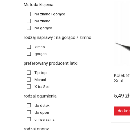
Metoda klejenia
Na zimno i gorąco
Na zimno
Na gorąco
rodzaj naprawy : na gorąco / zimno
zimno
gorąco
preferowany producent łatki
Tip-top
Kołek 8
Maruni
Seal
X-tra Seal
5,49 zł
rodzaj ogumienia
do detek
do ko
do opon
uniwersalna
rodzaj opony