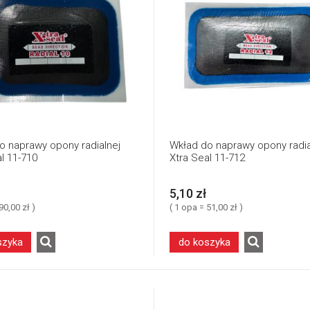
o naprawy opony radialnej
Wkład do naprawy opony radia
l 11-710
Xtra Seal 11-712
5,10 zł
90,00 zł )
( 1 opa = 51,00 zł )
szyka
do koszyka