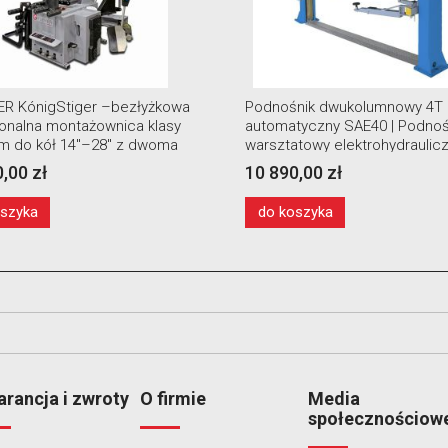
nik dwukolumnowy 4T
Montażownica mobilna Grubb
tyczny SAE40 | Podnośnik
T5782 MOVI ciężarowa
towy elektrohydrauliczny
,00 zł
23 400,00 zł
oszyka
do koszyka
rancja i zwroty
O firmie
Media
społecznościow