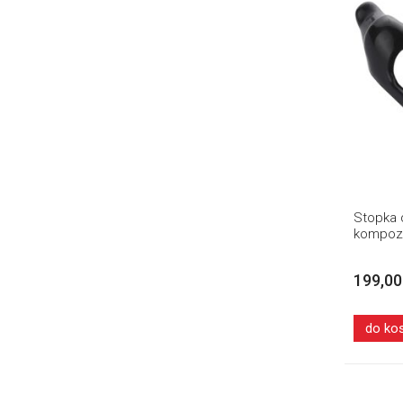
Stopka 
kompoz
199,00
do ko