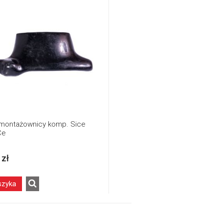
montażownicy komp. Sice
Ce
 zł
szyka