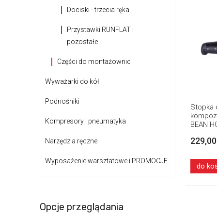
Dociski - trzecia ręka
Przystawki RUNFLAT i
pozostałe
Części do montażownic
Wyważarki do kół
Podnośniki
Stopka 
kompoz
Kompresory i pneumatyka
BEAN H
FMC
229,00
Narzędzia ręczne
Wyposażenie warsztatowe i PROMOCJE
do ko
Opcje przeglądania