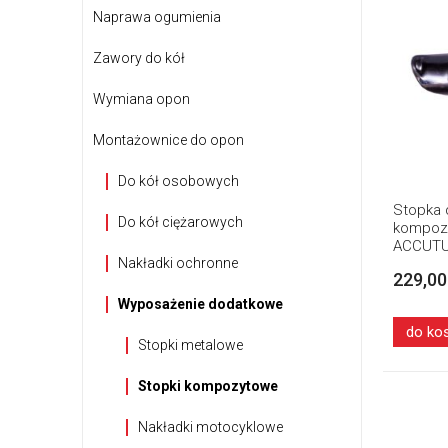
Naprawa ogumienia
Zawory do kół
Wymiana opon
Montażownice do opon
Do kół osobowych
Stopka 
Do kół ciężarowych
kompoz
ACCUTU
Nakładki ochronne
229,00
Wyposażenie dodatkowe
do ko
Stopki metalowe
Stopki kompozytowe
Nakładki motocyklowe