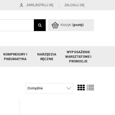
ZAREJESTRUJ SIĘ
ZALOGUJ SIĘ
Koszyk:
(pusty)
WYPOSAŻENIE
KOMPRESORY I
NARZĘDZIA
WARSZTATOWE I
PNEUMATYKA
RĘCZNE
PROMOCJE