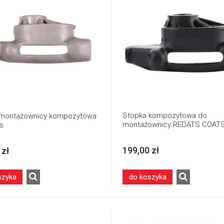
Stopka kompozytowa do
 montażownicy kompozytowa
montażownicy REDATS COAT
ts
199,00 zł
 zł
szyka
do koszyka