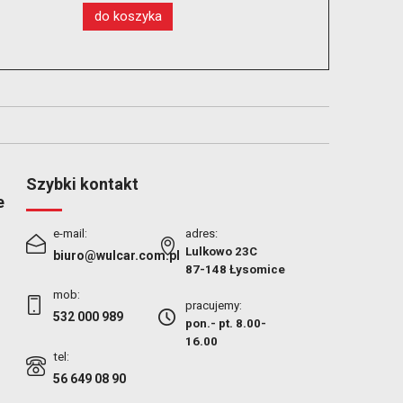
do koszyka
do 
Szybki kontakt
e
e-mail:
adres:
Lulkowo 23C
biuro@wulcar.com.pl
87-148 Łysomice
mob:
pracujemy:
532 000 989
pon.- pt. 8.00-
16.00
tel:
56 649 08 90