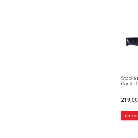
Stopka 
Corghi 
219,00
do ko