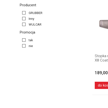
Producent
GRUBBER
Inny
WULCAR
Promocja
tak
nie
Stopka
XIII Coa
189,00
do ko