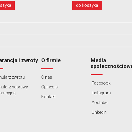
o koszyka
do koszyka
rancja i zwroty
O firmie
Media
społecznościow
ularz zwrotu
O nas
Facebook
mularz naprawy
Opineo.pl
ancyjnej
Instagram
Kontakt
Youtube
Linkedin