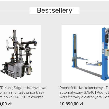
Bestsellery
nośnik dwukolumnowy 4T
Montażownica mobilna Gr
omatyczny SAE40 | Podnośnik
T5782 MOVI ciężarowa
sztatowy elektrohydrauliczny
890,00 zł
23 400,00 zł