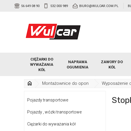
56 649 08 90
532 000 989
BIURO@WULCAR.COM.PL
B
CIĘŻARKI DO
NAPRAWA
ZAWORY DO
WYWAŻANIA
OGUMIENIA
KÓŁ
KÓŁ
Montażownice do opon
Wyposażenie 
Stop
Pojazdy transportowe
Pojazdy , wózki transportowe
Ciężarki do wyważania kół