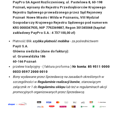
PayPro SA Agent Rozliczeniowy, ul. Pastelowa 8, 60-198
Poznań, wpisany do Rejestru Przedsiębiorców Krajowego
Rejestru Sądowego prowadzonego przez Sąd Rejonowy
Poznań  Nowe Miasto i Wilda w Poznaniu, VIII Wydział
Gospodarczy Krajowego Rejestru Sądowego pod numerem
KRS 0000347935, NIP 7792369887, Regon 301345068 (kapitał
zakładowy PayPro S.A.: 4 737 100,00 zł)
Płatność Blik
szybka płatność mobilna
- za pośrednictwem
PayU S.A.
Główna siedziba (dane do faktury):
ul. Grunwaldzka 186
60-166 Poznań
przelew tradycyjny - ( faktura proforma )
Nr konta: 85 9511 0000
0033 0597 2000 0010
Bony wydawane przez Sprzedawcę na zasadach określonych w
szczególności w
Regulaminie realizacji bonów
, stanowiącym
załącznik nr 1 do
Regulaminu sklepu
lub też w regulaminach akcji
promocyjnych organizowanych przez Sprzedawcę.