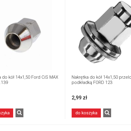
a do kół 14x1,50 Ford CiS MAX
Nakrętka do kół 14x1,50 przelo
t.139
podkładką FORD 123
2,99 zł
szyka
do koszyka