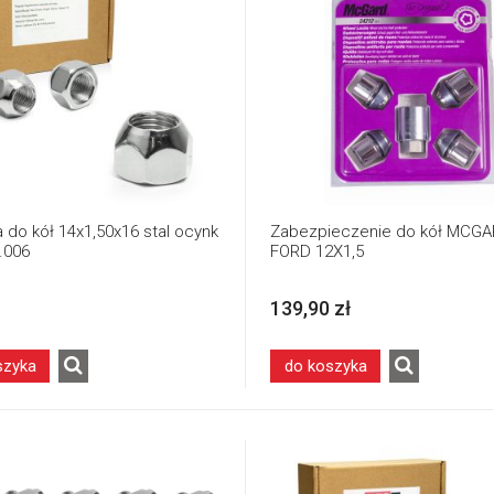
 do kół 14x1,50x16 stal ocynk
Zabezpieczenie do kół MCG
t.006
FORD 12X1,5
139,90 zł
szyka
do koszyka