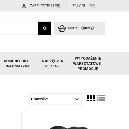
ZAREJESTRUJ SIĘ
ZALOGUJ SIĘ
Koszyk:
(pusty)
WYPOSAŻENIE
KOMPRESORY I
NARZĘDZIA
WARSZTATOWE I
PNEUMATYKA
RĘCZNE
PROMOCJE