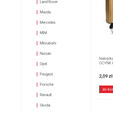
Land Rover
Mazda
Mercedes
MINI
Mitsubishi
Nissan
Nakrętka
OCYNK k
Opel
Peugeot
2,09 zł
Porsche
do ko
Renault
Skoda