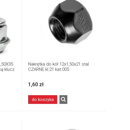
,50X35
Nakrętka do kół 12x1,50x21 stal
ą klucz
CZARNE kl.21 kat.005
1,60 zł
do koszyka