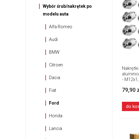
Wybór śrub/nakrętek po
modelu auta
Alfa Romeo
Audi
BMW
Citroen
Nakrętki
alumini
Dacia
- M12x1
podkład
79,90 
Fiat
Ford
do ko
Honda
Lancia