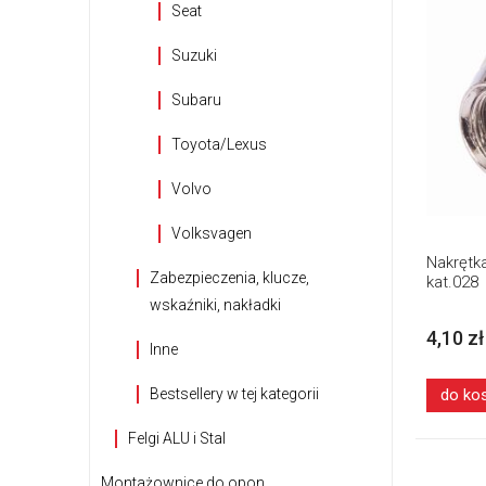
Seat
Suzuki
Subaru
Toyota/Lexus
Volvo
Volksvagen
Nakrętka
Zabezpieczenia, klucze,
kat.028
wskaźniki, nakładki
4,10 zł
Inne
Bestsellery w tej kategorii
do ko
Felgi ALU i Stal
Montażownice do opon