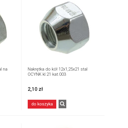
l na
Nakrętka do kół 12x1,25x21 stal
OCYNK kl.21 kat.003
2,10 zł
do koszyka