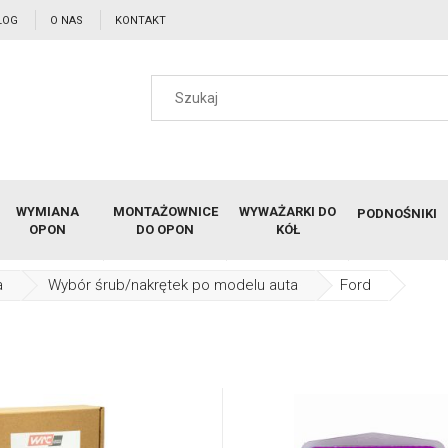
LOG
O NAS
KONTAKT
WYMIANA
MONTAŻOWNICE
WYWAŻARKI DO
PODNOŚNIKI
OPON
DO OPON
KÓŁ
a
Wybór śrub/nakrętek po modelu auta
Ford