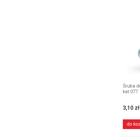
Śruba do
kat.077
3,10 zł
do ko