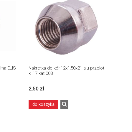
łna ELIS
Nakretka do kół 12x1,50x21 alu przelot
kl.17 kat.008
2,50 zł
do koszyka