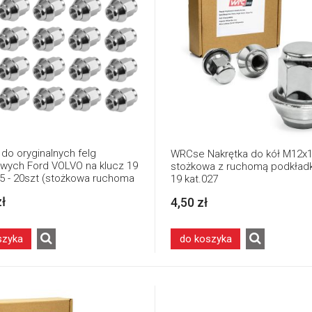
 do oryginalnych felg
WRCse Nakrętka do kół M12x1
owych Ford VOLVO na klucz 19
stożkowa z ruchomą podkładk
,5 - 20szt (stożkowa ruchoma
19 kat.027
ka) kat.027
zł
4,50 zł
szyka
do koszyka