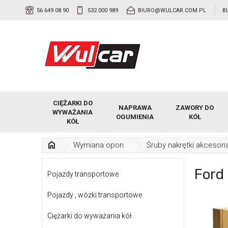
56 649 08 90
532 000 989
BIURO@WULCAR.COM.PL
B
CIĘŻARKI DO
NAPRAWA
ZAWORY DO
WYWAŻANIA
OGUMIENIA
KÓŁ
KÓŁ
Wymiana opon
Śruby nakrętki akcesori
Ford
Pojazdy transportowe
Pojazdy , wózki transportowe
Ciężarki do wyważania kół