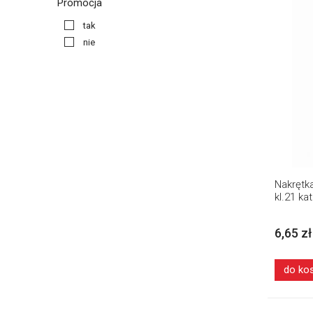
Promocja
tak
nie
Nakrętk
kl.21 ka
6,65 zł
do ko