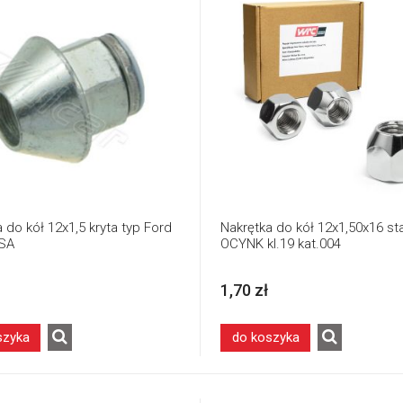
 do kół 12x1,5 kryta typ Ford
Nakrętka do kół 12x1,50x16 sta
 SA
OCYNK kl.19 kat.004
1,70 zł
szyka
do koszyka