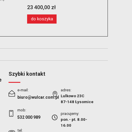
2 499,00 zł
do koszyka
Szybki kontakt
e
e-mail:
adres:
Lulkowo 23C
biuro@wulcar.com.pl
87-148 Łysomice
mob:
pracujemy:
532 000 989
pon.- pt. 8.00-
16.00
tel: