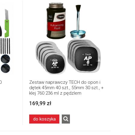
0
Zestaw naprawczy TECH do opon i
dętek 45mm 40 szt., 55mm 30 szt., +
klej 760 236 ml z pędzlem
lniczych
169,99 zł
do koszyka