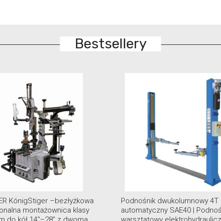
Bestsellery
Podnośnik dwukolumnowy 4T
Montażownica mobiln
automatyczny SAE40 | Podnośnik
T5782 MOVI ciężarow
warsztatowy elektrohydrauliczny