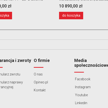
10 890,00 zł
23 400,00 zł
do koszyka
do koszyka
rancja i zwroty
O firmie
Media
społecznościow
ularz zwrotu
O nas
Facebook
mularz naprawy
Opineo.pl
ancyjnej
Instagram
Kontakt
Youtube
Linkedin