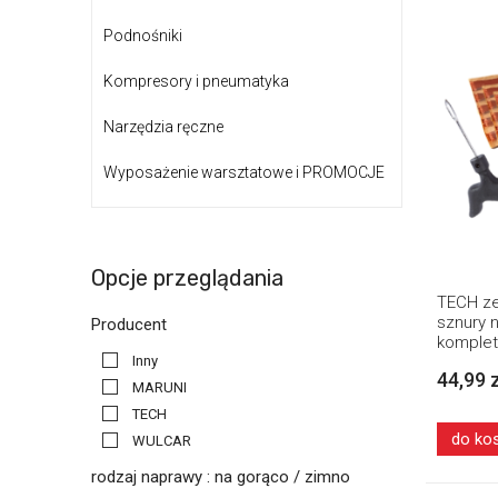
Podnośniki
Kompresory i pneumatyka
Narzędzia ręczne
Wyposażenie warsztatowe i PROMOCJE
Opcje przeglądania
TECH ze
sznury 
Producent
komplet
Inny
44,99 
MARUNI
TECH
do ko
WULCAR
rodzaj naprawy : na gorąco / zimno