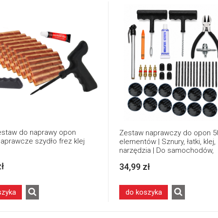
staw do naprawy opon
Zestaw naprawczy do opon 5
naprawcze szydło frez klej
elementów | Sznury, łatki, klej,
narzędzia | Do samochodów,
motocykli, quadów, maszyn ro
zł
34,99 zł
szyka
do koszyka