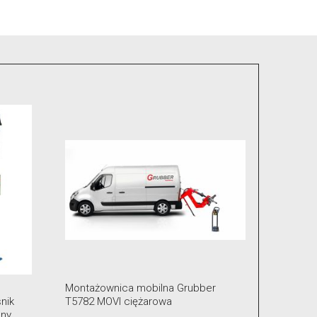
a Grubber
Pakiet startowy wulkanizacyjny MAX +
a
zawory, ciężarki, narzędzia