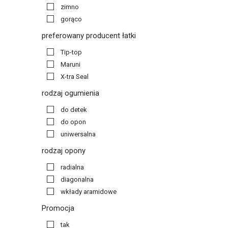
zimno
gorąco
preferowany producent łatki
Tip-top
Maruni
X-tra Seal
rodzaj ogumienia
do detek
do opon
uniwersalna
rodzaj opony
radialna
diagonalna
wkłady aramidowe
Promocja
tak