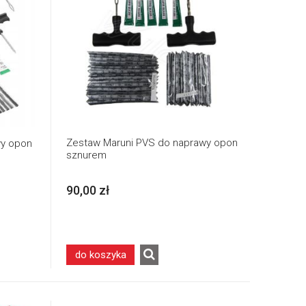
Zestaw Maruni PVS do naprawy opon
y opon
sznurem
90,00 zł
do koszyka