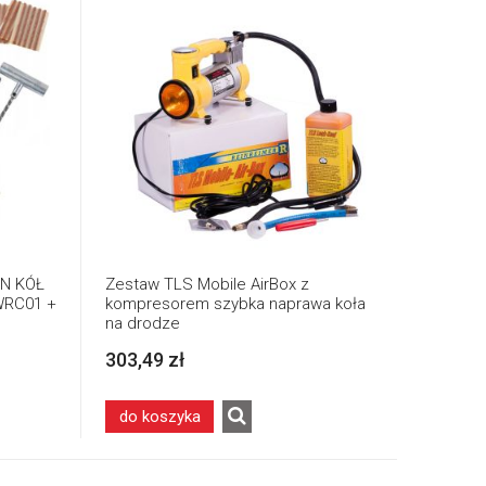
N KÓŁ
Zestaw TLS Mobile AirBox z
WRC01 +
kompresorem szybka naprawa koła
na drodze
303,49 zł
do koszyka