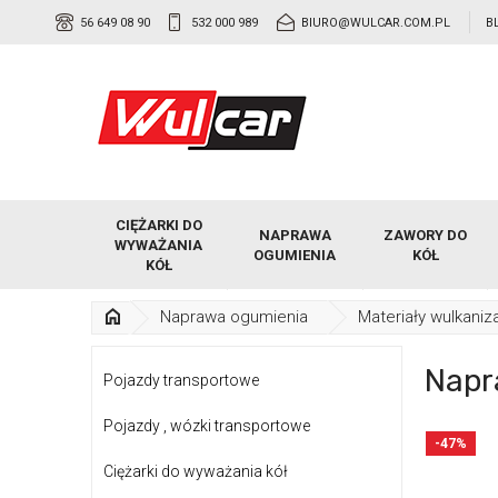
56 649 08 90
532 000 989
BIURO@WULCAR.COM.PL
B
CIĘŻARKI DO
NAPRAWA
ZAWORY DO
WYWAŻANIA
OGUMIENIA
KÓŁ
KÓŁ
Naprawa ogumienia
Materiały wulkaniz
Napr
Pojazdy transportowe
Pojazdy , wózki transportowe
-47%
Ciężarki do wyważania kół