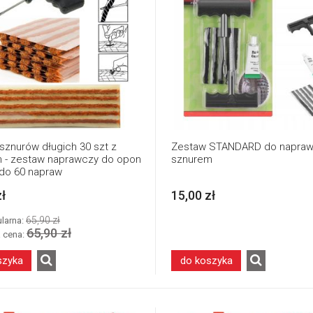
sznurów długich 30 szt z
Zestaw STANDARD do napraw
 - zestaw naprawczy do opon
sznurem
 do 60 napraw
zł
15,00 zł
65,90 zł
ularna:
65,90 zł
a cena:
szyka
do koszyka