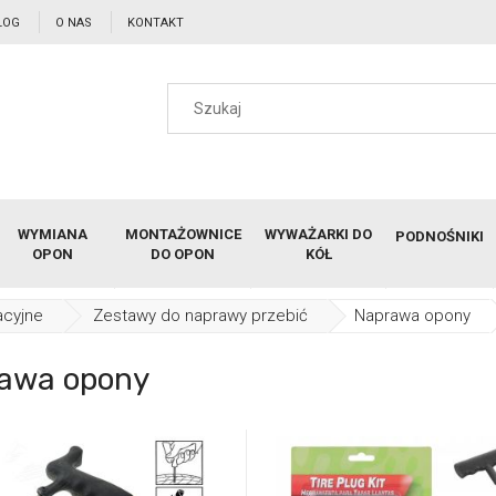
LOG
O NAS
KONTAKT
WYMIANA
MONTAŻOWNICE
WYWAŻARKI DO
PODNOŚNIKI
OPON
DO OPON
KÓŁ
acyjne
Zestawy do naprawy przebić
Naprawa opony
awa opony