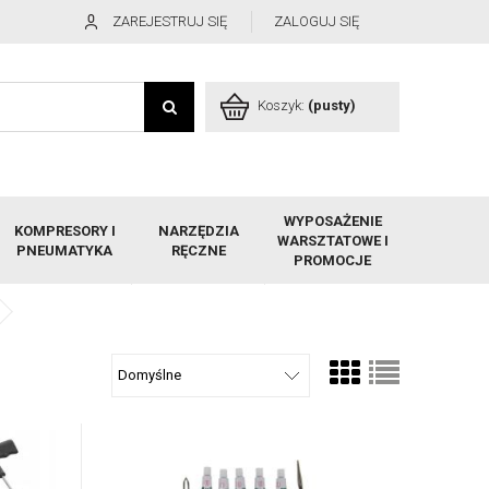
ZAREJESTRUJ SIĘ
ZALOGUJ SIĘ
Koszyk:
(pusty)
WYPOSAŻENIE
KOMPRESORY I
NARZĘDZIA
WARSZTATOWE I
PNEUMATYKA
RĘCZNE
PROMOCJE