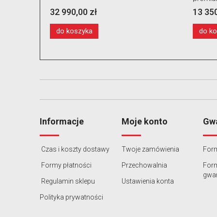
ramionami pomocniczymi i windą
13 350,00 zł
koła
do koszyka
Informacje
Moje konto
Gwa
Czas i koszty dostawy
Twoje zamówienia
Form
Formy płatności
Przechowalnia
For
gwar
Regulamin sklepu
Ustawienia konta
Polityka prywatności