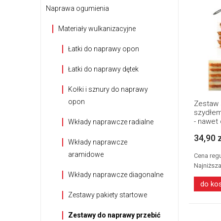
Naprawa ogumienia
Materiały wulkanizacyjne
Łatki do naprawy opon
Łatki do naprawy dętek
Kołki i sznury do naprawy
opon
Zestaw 
szydłem
- nawet
Wkłady naprawcze radialne
34,90 
Wkłady naprawcze
aramidowe
Cena reg
Najniższ
Wkłady naprawcze diagonalne
do ko
Zestawy pakiety startowe
Zestawy do naprawy przebić