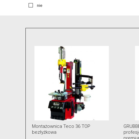
nie
 36 TOP
GRUBBER KónigStiger –bezłyżkowa
profesjonalna montażownica klasy
premium do kół 14″–28″ z dwoma