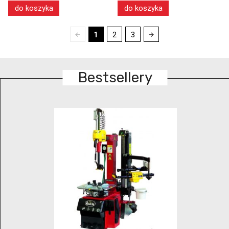
do koszyka
do koszyka
1
2
3
Bestsellery