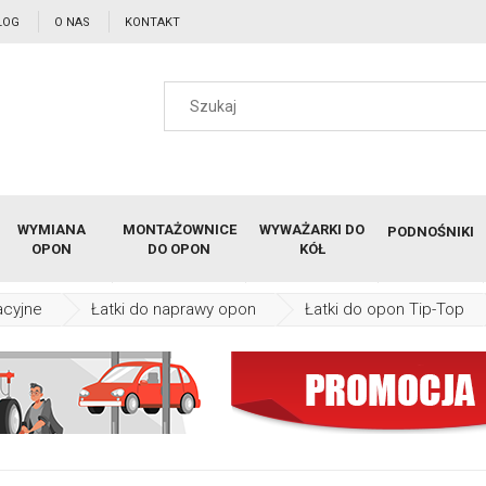
LOG
O NAS
KONTAKT
WYMIANA
MONTAŻOWNICE
WYWAŻARKI DO
PODNOŚNIKI
OPON
DO OPON
KÓŁ
acyjne
Łatki do naprawy opon
Łatki do opon Tip-Top
PN 02 uniwersalna łatka do o