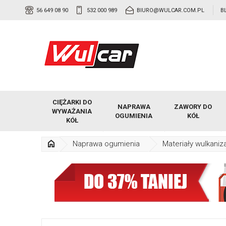
56 649 08 90
532 000 989
BIURO@WULCAR.COM.PL
B
CIĘŻARKI DO
NAPRAWA
ZAWORY DO
WYWAŻANIA
OGUMIENIA
KÓŁ
KÓŁ
Naprawa ogumienia
Materiały wulkaniz