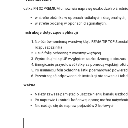
Łatka PN 02 PREMIUM umożliwia naprawę uszkodzeń o średni
w strefie bieżnika w oponach radialnych i diagonalnych,
w strefie bocznej w oponach diagonalnych.
Instrukcje dotyczące aplikacji
Nałóż równomierną warstwę kleju REMA TIP TOP Specia
rozpuszczalnika
Usuń folię ochronną z warstwy wiążącej
Wyśrodkuj łatkę UP względem uszkodzonego obszaru
Energicznie przyrolować łatkę za pomocą wąskiej rolki
Po usunięciu folii ochronnej łatki posmarować powierzc
Przestrzegać odpowiednich instrukcji stosowania i tabe
Ważne
Należy zawsze pamiętać o uszczelnieniu kanału uszkod
Po naprawie i kontroli końcowej oponę można natychmi
Nie nadaje się do napraw pojazdów 2-kołowych