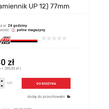
amiennik UP 12) 77mm
a w:
24 godziny
pność:
pełne magazyny
0 zł
a
=
293,33 zł
)
szt.
DO KOSZYKA
dodaj do przechowalni