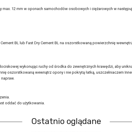
cy max. 12 mm w oponach samochodów osobowych i ciężarowych w następuj
l Cement BL lub Fast Dry Cement BL na oszorstkowaną powierzchnię wewnętr
 dociskowej wykonując ruchy od środka do zewnętrznych krawędzi, aby unikną
hnię oszorstkowaną wewnątrz opony i nie pokrytą łatką, uszczelniaczem Innerl
l napraw.
zenia.
ast oddać do użytkowania.
Ostatnio oglądane