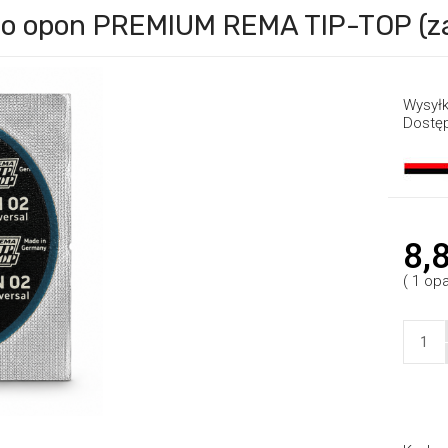
 do opon PREMIUM REMA TIP-TOP (z
Wysyłk
Dostę
8,8
( 1
op