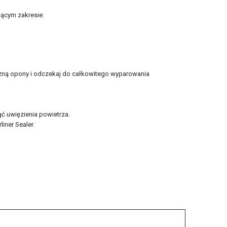
ącym zakresie:
zną opony i odczekaj do całkowitego wyparowania
ć uwięzienia powietrza.
iner Sealer.