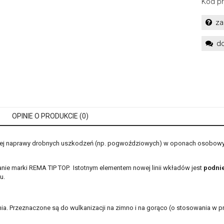
Kod pr
za
do
OPINIE O PRODUKCIE (0)
łej naprawy drobnych uszkodzeń (np. pogwoździowych) w oponach osobowych,
ie marki REMA TIP TOP. Istotnym elementem nowej linii wkładów jest
podnie
adu.
a. Przeznaczone są do wulkanizacji na zimno i na gorąco (o stosowania w pr