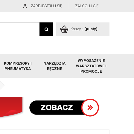
ZAREJESTRUJ SIĘ
ZALOGUJ SIĘ
Koszyk:
(pusty)
WYPOSAŻENIE
KOMPRESORY I
NARZĘDZIA
WARSZTATOWE I
PNEUMATYKA
RĘCZNE
PROMOCJE
pon PREMIUM REMA TIP-TOP (zamiennik UP 12) 77mm