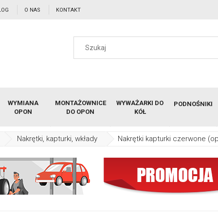
LOG
O NAS
KONTAKT
WYMIANA
MONTAŻOWNICE
WYWAŻARKI DO
PODNOŚNIKI
OPON
DO OPON
KÓŁ
Nakrętki, kapturki, wkłady
Nakrętki kapturki czerwone (o