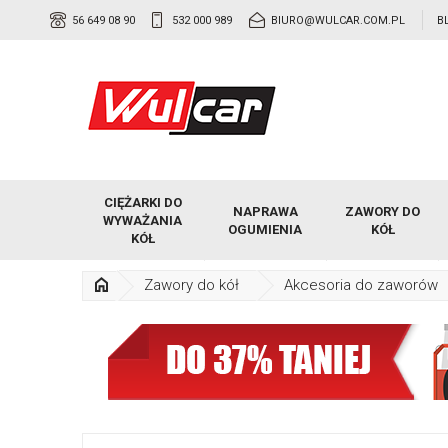
56 649 08 90
532 000 989
BIURO@WULCAR.COM.PL
B
CIĘŻARKI DO
NAPRAWA
ZAWORY DO
WYWAŻANIA
OGUMIENIA
KÓŁ
KÓŁ
Zawory do kół
Akcesoria do zaworów