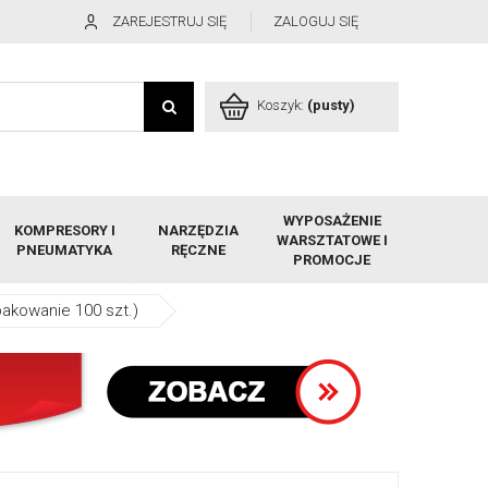
ZAREJESTRUJ SIĘ
ZALOGUJ SIĘ
Koszyk:
(pusty)
WYPOSAŻENIE
KOMPRESORY I
NARZĘDZIA
WARSZTATOWE I
PNEUMATYKA
RĘCZNE
PROMOCJE
pakowanie 100 szt.)