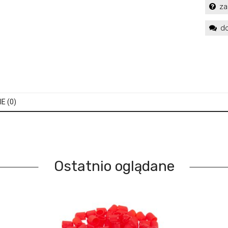
za
do
E (0)
Ostatnio oglądane