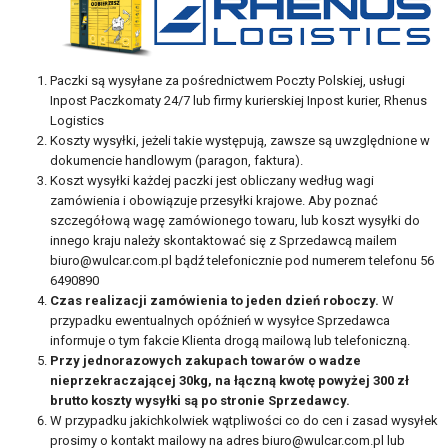
Paczki są wysyłane za pośrednictwem Poczty Polskiej, usługi
Inpost Paczkomaty 24/7 lub firmy kurierskiej Inpost kurier, Rhenus
Logistics
Koszty wysyłki, jeżeli takie występują, zawsze są uwzględnione w
dokumencie handlowym (paragon, faktura).
Koszt wysyłki każdej paczki jest obliczany według wagi
zamówienia i obowiązuje przesyłki krajowe. Aby poznać
szczegółową wagę zamówionego towaru, lub koszt wysyłki do
innego kraju należy skontaktować się z Sprzedawcą mailem
biuro@wulcar.com.pl
bądź telefonicznie pod numerem telefonu 56
6490890
Czas realizacji zamówienia to jeden dzień roboczy.
W
przypadku ewentualnych opóźnień w wysyłce Sprzedawca
informuje o tym fakcie Klienta drogą mailową lub telefoniczną.
Przy jednorazowych zakupach towarów o wadze
nieprzekraczającej 30kg, na łączną kwotę powyżej 300 zł
brutto koszty wysyłki są po stronie Sprzedawcy.
W przypadku jakichkolwiek wątpliwości co do cen i zasad wysyłek
prosimy o kontakt mailowy na adres
biuro@wulcar.com.pl
lub