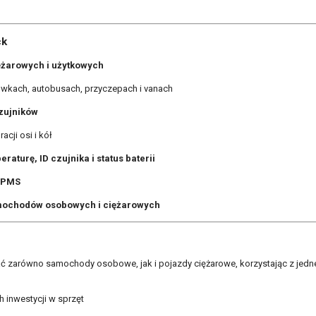
ck
ężarowych i użytkowych
wkach, autobusach, przyczepach i vanach
zujników
cji osi i kół
eraturę, ID czujnika i status baterii
TPMS
mochodów osobowych i ciężarowych
zarówno samochody osobowe, jak i pojazdy ciężarowe, korzystając z jedn
 inwestycji w sprzęt