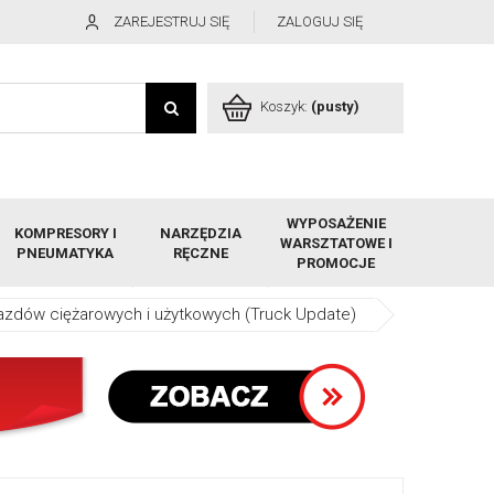
ZAREJESTRUJ SIĘ
ZALOGUJ SIĘ
Koszyk:
(pusty)
WYPOSAŻENIE
KOMPRESORY I
NARZĘDZIA
WARSZTATOWE I
PNEUMATYKA
RĘCZNE
PROMOCJE
jazdów ciężarowych i użytkowych (Truck Update)