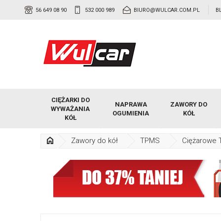
56 649 08 90
532 000 989
BIURO@WULCAR.COM.PL
B
CIĘŻARKI DO
NAPRAWA
ZAWORY DO
WYWAŻANIA
OGUMIENIA
KÓŁ
KÓŁ
Zawory do kół
TPMS
Ciężarowe