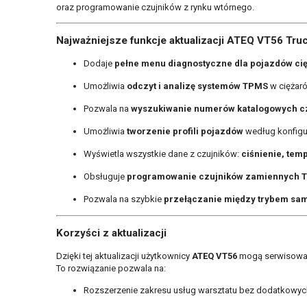
oraz programowanie czujników z rynku wtórnego.
Najważniejsze funkcje aktualizacji ATEQ VT56 Tru
Dodaje
pełne menu diagnostyczne dla pojazdów ci
Umożliwia
odczyt i analizę systemów TPMS
w ciężaró
Pozwala na
wyszukiwanie numerów katalogowych c
Umożliwia
tworzenie profili pojazdów
według konfigura
Wyświetla wszystkie dane z czujników:
ciśnienie, temp
Obsługuje
programowanie czujników zamiennych 
Pozwala na szybkie
przełączanie między trybem sa
Korzyści z aktualizacji
Dzięki tej aktualizacji użytkownicy
ATEQ VT56
mogą serwisować 
To rozwiązanie pozwala na:
Rozszerzenie zakresu usług warsztatu bez dodatkowych