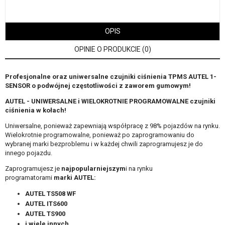
OPIS
OPINIE O PRODUKCIE (0)
Profesjonalne oraz uniwersalne czujniki ciśnienia TPMS AUTEL 1-
SENSOR o podwójnej częstotliwości z zaworem gumowym!
AUTEL - UNIWERSALNE i WIELOKROTNIE PROGRAMOWALNE czujniki
ciśnienia w kołach!
Uniwersalne, ponieważ zapewniają współpracę z 98% pojazdów na rynku.
Wielokrotnie programowalne, ponieważ po zaprogramowaniu do
wybranej marki bezproblemu i w każdej chwili zaprogramujesz je do
innego pojazdu.
Zaprogramujesz je
najpopularniejszym
i na rynku
programatorami
marki AUTEL:
AUTEL TS508 WF
AUTEL ITS600
AUTEL TS900
i wiele innych...