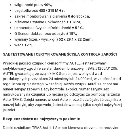
wilgotność pracy
90%,
częstotliwość
433 / 315 MHz,
zakres monitorowania ciśnienia
0 do 800kpa,
ciśnienie Czytanie Dokładność
± 10kPa,
temperatura Czytanie Dokładność
± 5 ° C,
G Sensor dokładność odczytu
± 15%,
wymiary (szer. x wys. x gł.)
52 x 29,1 x 22,2mm,
waga
12 g.
SAE TESTOWANE I CERTYFIKOWANE ŚCISŁA KONTROLA JAKOŚCI
Wysokiej jakości czujnik 1-Sensor firmy AUTEL jest testowany i
certyfikowany zgodnie ze standardem branżowym SAE J1205/J1206.
AUTEL gwarantuje, że czujnik MX-Sensor jest wolny od wad
produkcyjnych przez okres 24 miesięcy lub 24 000 mil, w zależności od
tego, która opcja nastąpi wcześniej. Każdy czujnik Autel 1-Sensor ma
numer seryjny zapewniający kontrolę jakości. Numer seryjny jest
nadrukowany na czujniku lub można go odczytać za pomocą narzędzi
Autel TPMS. Dzięki numerowi serii Autel może śledzić jakość czujnika z
naszej fabryki, aby zapewnić, że instalowane są tylko części najwyższej
jakości.
Bezpieczeństwo na najwyższym poziomie
Dzięki czujnikom TPMS Autel 1-Sensor kierowca otrzymuje precyzyjne