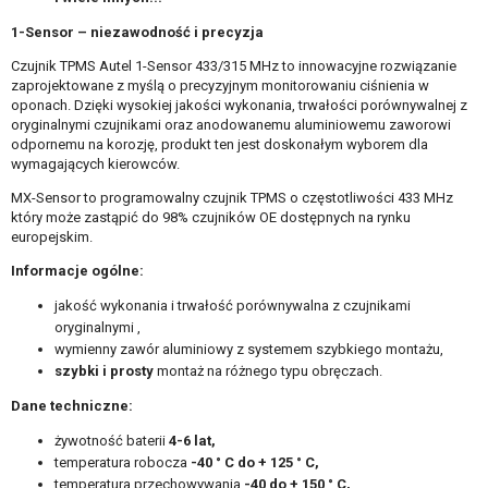
1-Sensor – niezawodność i precyzja
Czujnik TPMS Autel 1-Sensor 433/315 MHz to innowacyjne rozwiązanie
zaprojektowane z myślą o precyzyjnym monitorowaniu ciśnienia w
oponach. Dzięki wysokiej jakości wykonania, trwałości porównywalnej z
oryginalnymi czujnikami oraz anodowanemu aluminiowemu zaworowi
odpornemu na korozję, produkt ten jest doskonałym wyborem dla
wymagających kierowców.
MX-Sensor to programowalny czujnik TPMS o częstotliwości 433 MHz
który może zastąpić do 98% czujników OE dostępnych na rynku
europejskim.
Informacje ogólne:
jakość wykonania i trwałość porównywalna z czujnikami
oryginalnymi ,
wymienny zawór aluminiowy z systemem szybkiego montażu,
szybki i prosty
montaż na różnego typu obręczach.
Dane techniczne:
żywotność baterii
4-6 lat,
temperatura robocza
-40 ° C do + 125 ° C,
temperatura przechowywania
-40 do + 150 ° C,