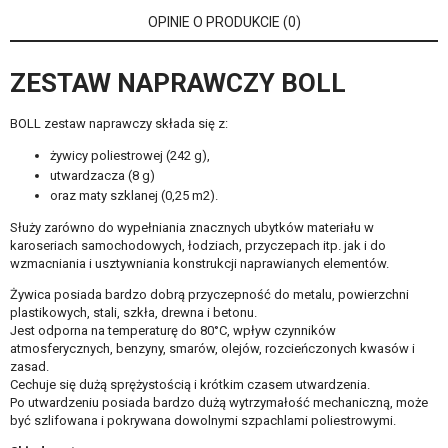
OPINIE O PRODUKCIE (0)
ZESTAW NAPRAWCZY BOLL
BOLL zestaw naprawczy składa się z:
żywicy poliestrowej (242 g),
utwardzacza (8 g)
oraz maty szklanej (0,25 m2).
Służy zarówno do wypełniania znacznych ubytków materiału w
karoseriach samochodowych, łodziach, przyczepach itp. jak i do
wzmacniania i usztywniania konstrukcji naprawianych elementów.
Żywica posiada bardzo dobrą przyczepność do metalu, powierzchni
plastikowych, stali, szkła, drewna i betonu.
Jest odporna na temperaturę do 80°C, wpływ czynników
atmosferycznych, benzyny, smarów, olejów, rozcieńczonych kwasów i
zasad.
Cechuje się dużą sprężystością i krótkim czasem utwardzenia.
Po utwardzeniu posiada bardzo dużą wytrzymałość mechaniczną, może
być szlifowana i pokrywana dowolnymi szpachlami poliestrowymi.