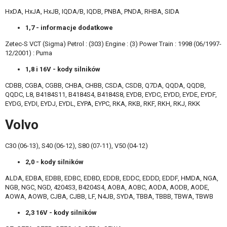
HxDA, HxJA, HxJB, IQDA/B, IQDB, PNBA, PNDA, RHBA, SIDA
1,7 - informacje dodatkowe
Zetec-S VCT (Sigma) Petrol : (303) Engine : (3) Power Train : 1998 (06/1997-
12/2001) : Puma
1,8 i 16V - kody silników
CDBB, CGBA, CGBB, CHBA, CHBB, CSDA, CSDB, Q7DA, QQDA, QQDB,
QQDC, L8, B4184S11, B4184S4, B4184S8, EYDB, EYDC, EYDD, EYDE, EYDF,
EYDG, EYDI, EYDJ, EYDL, EYPA, EYPC, RKA, RKB, RKF, RKH, RKJ, RKK
Volvo
C30 (06-13), S40 (06-12), S80 (07-11), V50 (04-12)
2,0 - kody silników
ALDA, EDBA, EDBB, EDBC, EDBD, EDDB, EDDC, EDDD, EDDF, HMDA, NGA,
NGB, NGC, NGD, 4204S3, B4204S4, AOBA, AOBC, AODA, AODB, AODE,
AOWA, AOWB, CJBA, CJBB, LF, N4JB, SYDA, TBBA, TBBB, TBWA, TBWB
2,3 16V - kody silników