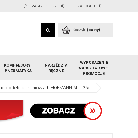
ZAREJESTRUJ SIĘ
ZALOGUJ SIĘ
Koszyk:
(pusty)
WYPOSAŻENIE
KOMPRESORY I
NARZĘDZIA
WARSZTATOWE I
PNEUMATYKA
RĘCZNE
PROMOCJE
jane do felg aluminiowych HOFMANN ALU 35g