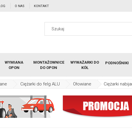
LOG
O NAS
KONTAKT
WYMIANA
MONTAŻOWNICE
WYWAŻARKI DO
PODNOŚNIKI
OPON
DO OPON
KÓŁ
jane
Ciężarki do felg ALU
Ołowiane
Ciężarki nabi