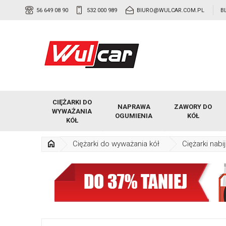
56 649 08 90
532 000 989
BIURO@WULCAR.COM.PL
B
CIĘŻARKI DO
NAPRAWA
ZAWORY DO
WYWAŻANIA
OGUMIENIA
KÓŁ
KÓŁ
Ciężarki do wyważania kół
Ciężarki nabi