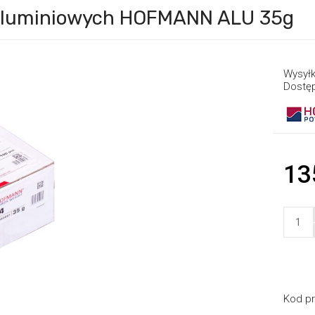
g aluminiowych HOFMANN ALU 35g
Wysyłk
Dostę
13
Kod pr