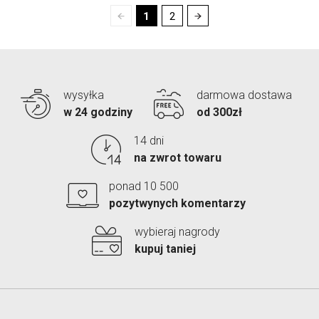
1
2
wysyłka
darmowa dostawa
w 24 godziny
od 300zł
14 dni
na zwrot towaru
ponad 10 500
pozytwynych komentarzy
wybieraj nagrody
kupuj taniej