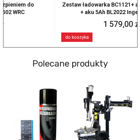
Zestaw ładowarka BC1121+ aku 2,5 Ah BL2012
+ aku 5Ah BL2022 Ingersoll Rand
1 579,00 zł
do koszyka
Polecane produkty