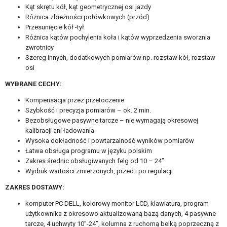
Kąt skrętu kół, kąt geometrycznej osi jazdy
Różnica zbieżności połówkowych (przód)
Przesunięcie kół -tył
Różnica kątów pochylenia koła i kątów wyprzedzenia sworznia
zwrotnicy
Szereg innych, dodatkowych pomiarów np. rozstaw kół, rozstaw
osi
WYBRANE CECHY:
Kompensacja przez przetoczenie
Szybkość i precyzja pomiarów – ok. 2 min.
Bezobsługowe pasywne tarcze – nie wymagają okresowej
kalibracji ani ładowania
Wysoka dokładność i powtarzalność wyników pomiarów
Łatwa obsługa programu w języku polskim
Zakres średnic obsługiwanych felg od 10 – 24”
Wydruk wartości zmierzonych, przed i po regulacji
ZAKRES DOSTAWY:
komputer PC DELL, kolorowy monitor LCD, klawiatura, program
użytkownika z okresowo aktualizowaną bazą danych, 4 pasywne
tarcze, 4 uchwyty 10”-24”, kolumna z ruchomą belką poprzeczną z