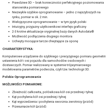
Prawdziwe 3D – brak konieczności perfekcyjnego poziomowania
stanowiska pomiarowego
Niezwykle szybkie oprogramowanie – jedno z najszybszych na
rynku, pomiar w ok. 2 min.
Wielojęzyczne oprogramowanie – w tym język polski
Intuicyjny, przyjazny użytkownikowi interfejs graficzny
2-3 krotne aktualizacje oryginalnej bazy danych Autodata®
Możliwość podłączenia drugiego monitora
Uchwyty mocujące tarcze chwytające za oponę
CHARAKTERYSTYKA:
Komputerowe urządzenie do szybkiego i precyzyjnego pomiaru geometrii
ustawienia kół i osi pojazdu dla samochodów osobowych i
dostawczych. Pomiar realizowany w systemie trójwymiarowego
modelowania parametrów podwozia, czyli tzw. technologii 3D.
Polskie Oprogramowanie
MOŻLIWOŚCI POMIAROWE:
Zbieżność całkowita, połówkowa kół osi przedniej i tylnej
Kąt pochylenia kół osi przedniej i tylnej
Kąt wyprzedzenia i pochylenia sworznia zwrotnicy (przód)
Przesunięcie kół (przód)