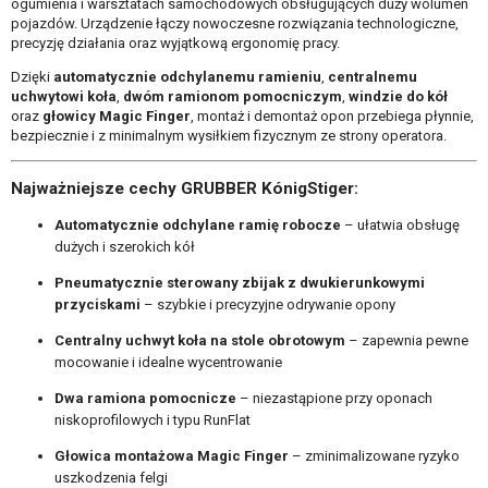
ogumienia i warsztatach samochodowych obsługujących duży wolumen
pojazdów. Urządzenie łączy nowoczesne rozwiązania technologiczne,
precyzję działania oraz wyjątkową ergonomię pracy.
Dzięki
automatycznie odchylanemu ramieniu
,
centralnemu
uchwytowi koła
,
dwóm ramionom pomocniczym
,
windzie do kół
oraz
głowicy Magic Finger
, montaż i demontaż opon przebiega płynnie,
bezpiecznie i z minimalnym wysiłkiem fizycznym ze strony operatora.
Najważniejsze cechy GRUBBER KónigStiger:
Automatycznie odchylane ramię robocze
– ułatwia obsługę
dużych i szerokich kół
Pneumatycznie sterowany zbijak z dwukierunkowymi
przyciskami
– szybkie i precyzyjne odrywanie opony
Centralny uchwyt koła na stole obrotowym
– zapewnia pewne
mocowanie i idealne wycentrowanie
Dwa ramiona pomocnicze
– niezastąpione przy oponach
niskoprofilowych i typu RunFlat
Głowica montażowa Magic Finger
– zminimalizowane ryzyko
uszkodzenia felgi