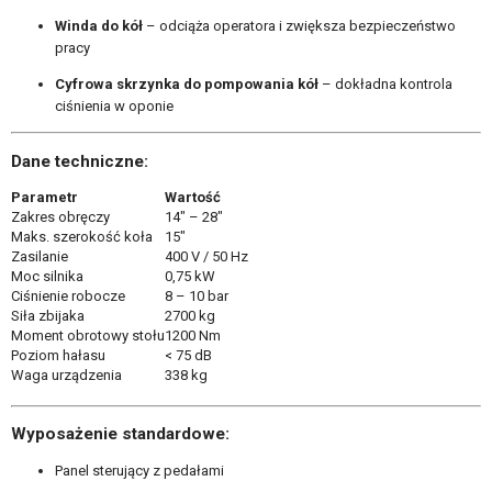
Winda do kół
– odciąża operatora i zwiększa bezpieczeństwo
pracy
Cyfrowa skrzynka do pompowania kół
– dokładna kontrola
ciśnienia w oponie
Dane techniczne:
Parametr
Wartość
Zakres obręczy
14″ – 28″
Maks. szerokość koła
15″
Zasilanie
400 V / 50 Hz
Moc silnika
0,75 kW
Ciśnienie robocze
8 – 10 bar
Siła zbijaka
2700 kg
Moment obrotowy stołu
1200 Nm
Poziom hałasu
< 75 dB
Waga urządzenia
338 kg
Wyposażenie standardowe:
Panel sterujący z pedałami