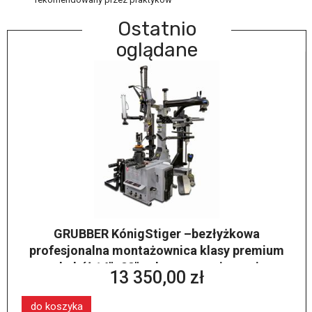
Ostatnio
oglądane
GRUBBER KónigStiger –bezłyżkowa
profesjonalna montażownica klasy premium
do kół 14″–28″ z dwoma ramionami
13 350,00 zł
pomocniczymi i windą koła
do koszyka