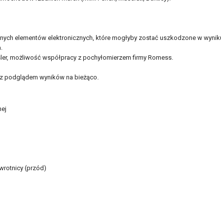
dnych elementów elektronicznych, które mogłyby zostać uszkodzone w wyniku u
.
ysler, możliwość współpracy z pochyłomierzem firmy Romess.
) z podglądem wyników na bieżąco.
nej
wrotnicy (przód)