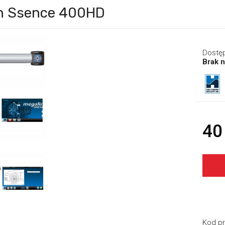
nn Ssence 400HD
Dostę
Brak n
40
Kod pr