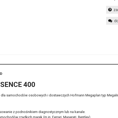
za
do
3D
SSENCE 400
zdów dla samochodów osobowych i dostawczych Hofmann Megaplan typ Megali
sowanie z podnośnikiem diagnostycznym lub na kanale.
chodów rzadkich marek (m.in. Ferrari, Maserati, Bentley).