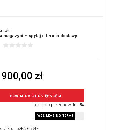
pność:
a magazynie- spytaj o termin dostawy
 900,00 zł
POWIADOM O DOSTĘPNOŚCI
dodaj do przechowalni
WEŹ LEASING TERAZ
oduktu:
53FA-6594F