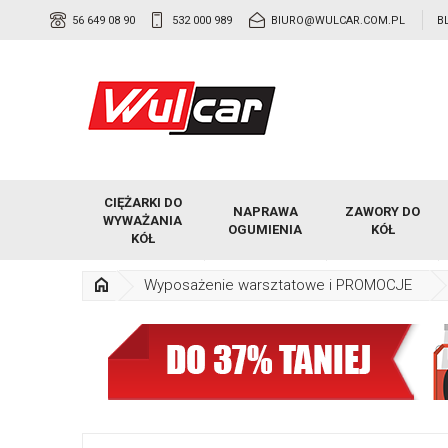
56 649 08 90
532 000 989
BIURO@WULCAR.COM.PL
B
CIĘŻARKI DO
NAPRAWA
ZAWORY DO
WYWAŻANIA
OGUMIENIA
KÓŁ
KÓŁ
Wyposażenie warsztatowe i PROMOCJE