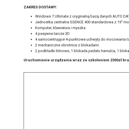
ZAKRES DOSTAWY:
Windows 7 Ultimate z oryginalną bazą danych AUTO DA
Jednostka centralna SSENCE 400 standardowa z 19" m
Komputer, klawiatura i myszka
4 pasywne tarcze 3D
4 samocentrujące 4-punktowe uchwyty do mocowania tar
2 mechaniczne obrotnice z blokadami
2 podkładki klinowe, 1 blokada pedału hamulca, 1 blok
Uruchomienie urządzenia wraz ze szkoleniem 2300zł brut