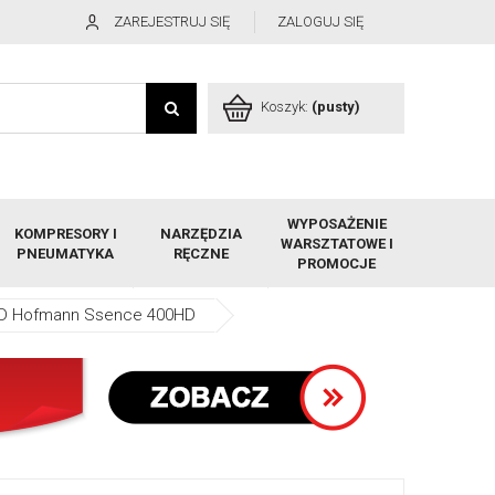
ZAREJESTRUJ SIĘ
ZALOGUJ SIĘ
Koszyk:
(pusty)
WYPOSAŻENIE
KOMPRESORY I
NARZĘDZIA
WARSZTATOWE I
PNEUMATYKA
RĘCZNE
PROMOCJE
3D Hofmann Ssence 400HD