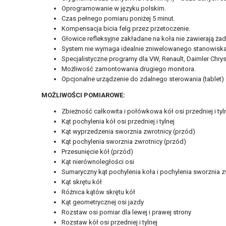
Oprogramowanie w języku polskim.
Czas pełnego pomiaru poniżej 5 minut.
Kompensacja bicia felg przez przetoczenie.
Głowice refleksyjne zakładane na koła nie zawierają ża
System nie wymaga idealnie zniwelowanego stanowiska
Specjalistyczne programy dla VW, Renault, Daimler Chr
Możliwość zamontowania drugiego monitora.
Opcjonalne urządzenie do zdalnego sterowania (tablet
MOŻLIWOŚCI POMIAROWE:
Zbieżność całkowita i połówkowa kół osi przedniej i tyl
Kąt pochylenia kół osi przedniej i tylnej
Kąt wyprzedzenia sworznia zwrotnicy (przód)
Kąt pochylenia sworznia zwrotnicy (przód)
Przesunięcie kół (przód)
Kąt nierównoległości osi
Sumaryczny kąt pochylenia koła i pochylenia sworznia z
Kąt skrętu kół
Różnica kątów skrętu kół
Kąt geometrycznej osi jazdy
Rozstaw osi pomiar dla lewej i prawej strony
Rozstaw kół osi przedniej i tylnej