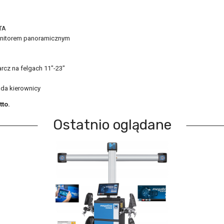
TA
onitorem panoramicznym
cz na felgach 11"-23"
ada kierownicy
to.
Ostatnio oglądane