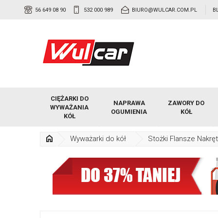
56 649 08 90
532 000 989
BIURO@WULCAR.COM.PL
B
CIĘŻARKI DO
NAPRAWA
ZAWORY DO
WYWAŻANIA
OGUMIENIA
KÓŁ
KÓŁ
Wyważarki do kół
Stożki Flansze Nakręt