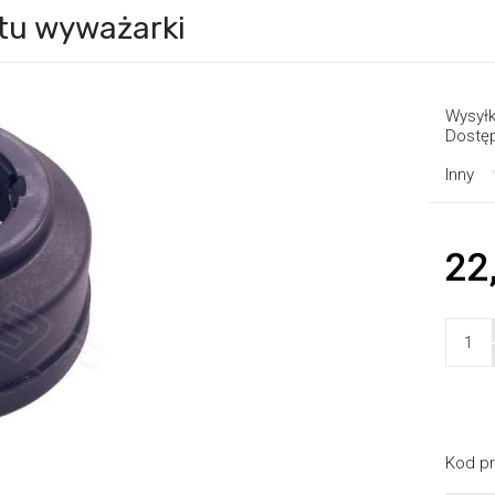
ytu wyważarki
Wysyłk
Dostę
Inny
22
Kod pr