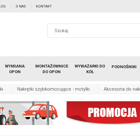
LOG
O NAS
KONTAKT
WYMIANA
MONTAŻOWNICE
WYWAŻARKI DO
PODNOŚNIKI
OPON
DO OPON
KÓŁ
ki
Nakrętki szybkomocujące - motylki
Akcesoria do nak