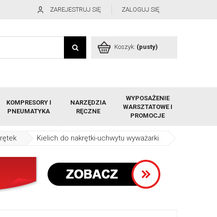
ZAREJESTRUJ SIĘ
ZALOGUJ SIĘ
Koszyk:
(pusty)
WYPOSAŻENIE
KOMPRESORY I
NARZĘDZIA
WARSZTATOWE I
PNEUMATYKA
RĘCZNE
PROMOCJE
rętek
Kielich do nakrętki-uchwytu wyważarki