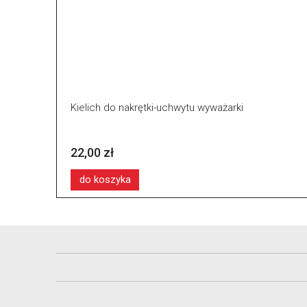
Kielich do nakrętki-uchwytu wyważarki
22,00 zł
do koszyka