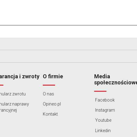
rancja i zwroty
O firmie
Media
społecznościow
ularz zwrotu
O nas
Facebook
mularz naprawy
Opineo.pl
ancyjnej
Instagram
Kontakt
Youtube
Linkedin