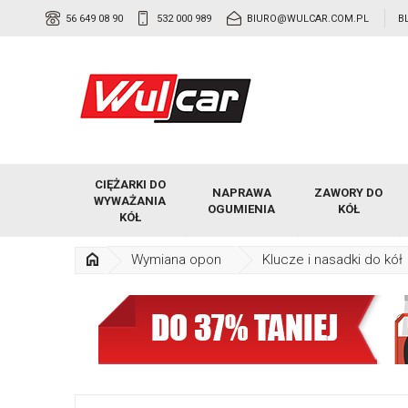
56 649 08 90
532 000 989
BIURO@WULCAR.COM.PL
B
CIĘŻARKI DO
NAPRAWA
ZAWORY DO
WYWAŻANIA
OGUMIENIA
KÓŁ
KÓŁ
Wymiana opon
Klucze i nasadki do kół