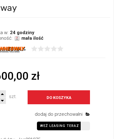
sway
a w:
24 godziny
pność:
mała ilość
600,00 zł
szt.
DO KOSZYKA
dodaj do przechowalni
WEŹ LEASING TERAZ