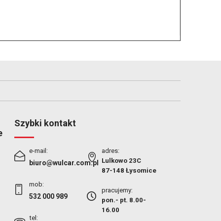
Szybki kontakt
e
e-mail:
adres:
Lulkowo 23C
biuro@wulcar.com.pl
87-148 Łysomice
mob:
pracujemy:
532 000 989
pon.- pt. 8.00-
16.00
tel: