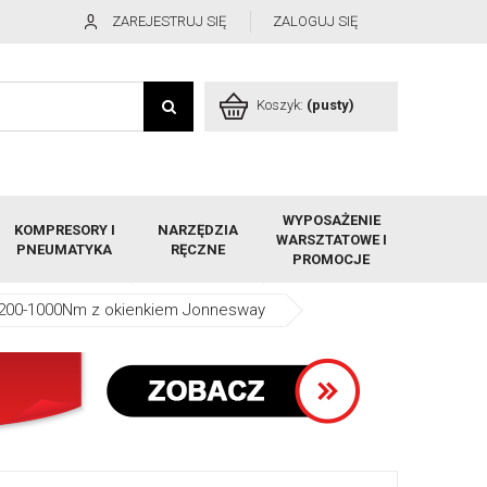
ZAREJESTRUJ SIĘ
ZALOGUJ SIĘ
Koszyk:
(pusty)
WYPOSAŻENIE
KOMPRESORY I
NARZĘDZIA
WARSZTATOWE I
PNEUMATYKA
RĘCZNE
PROMOCJE
 200-1000Nm z okienkiem Jonnesway