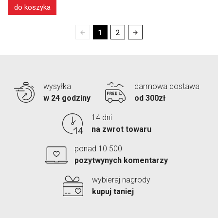
do koszyka
1
2
wysyłka
darmowa dostawa
w 24 godziny
od 300zł
14 dni
na zwrot towaru
ponad 10 500
pozytwynych komentarzy
wybieraj nagrody
kupuj taniej