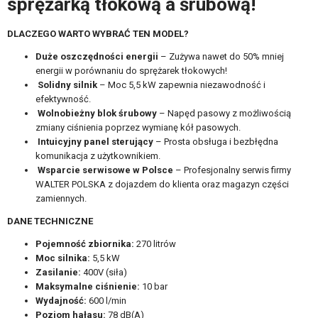
sprężarką tłokową a śrubową!
DLACZEGO WARTO WYBRAĆ TEN MODEL?
Duże oszczędności energii
– Zużywa nawet do 50% mniej
energii w porównaniu do sprężarek tłokowych!
Solidny silnik
– Moc 5,5 kW zapewnia niezawodność i
efektywność.
Wolnobieżny blok śrubowy
– Napęd pasowy z możliwością
zmiany ciśnienia poprzez wymianę kół pasowych.
Intuicyjny panel sterujący
– Prosta obsługa i bezbłędna
komunikacja z użytkownikiem.
Wsparcie serwisowe w Polsce
– Profesjonalny serwis firmy
WALTER POLSKA z dojazdem do klienta oraz magazyn części
zamiennych.
DANE TECHNICZNE
Pojemność zbiornika:
270 litrów
Moc silnika:
5,5 kW
Zasilanie:
400V (siła)
Maksymalne ciśnienie:
10 bar
Wydajność:
600 l/min
Poziom hałasu:
78 dB(A)