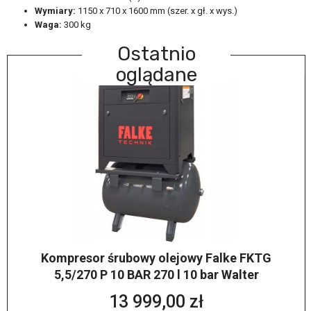
Wymiary:
1150 x 710 x 1600 mm (szer. x gł. x wys.)
Waga:
300 kg
Ostatnio
oglądane
Kompresor śrubowy olejowy Falke FKTG
5,5/270 P 10 BAR 270 l 10 bar Walter
13 999,00 zł