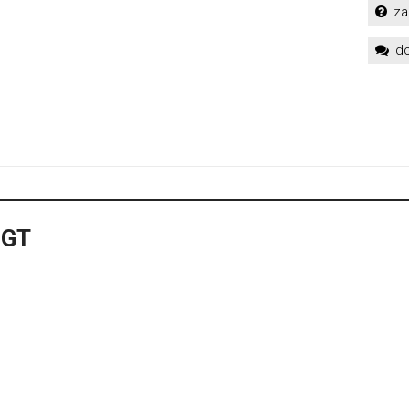
za
do
 GT