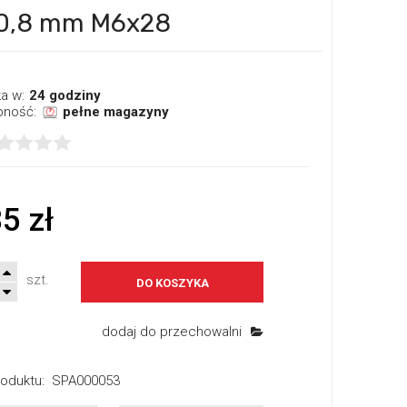
 0,8 mm M6x28
a w:
24 godziny
pność:
pełne magazyny
5 zł
szt.
DO KOSZYKA
dodaj do przechowalni
oduktu:
SPA000053