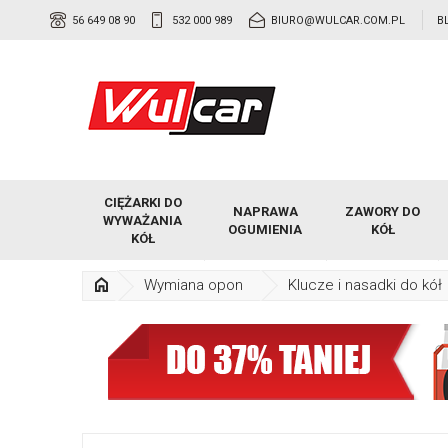
56 649 08 90
532 000 989
BIURO@WULCAR.COM.PL
B
CIĘŻARKI DO
NAPRAWA
ZAWORY DO
WYWAŻANIA
OGUMIENIA
KÓŁ
KÓŁ
Wymiana opon
Klucze i nasadki do kół