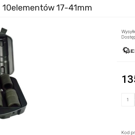
1" 10elementów 17-41mm
Wysyłk
Dostę
13
Kod pr