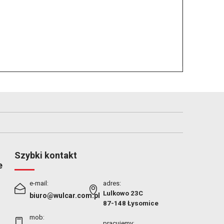
Szybki kontakt
e
e-mail:
adres:
Lulkowo 23C
biuro@wulcar.com.pl
87-148 Łysomice
mob:
pracujemy: