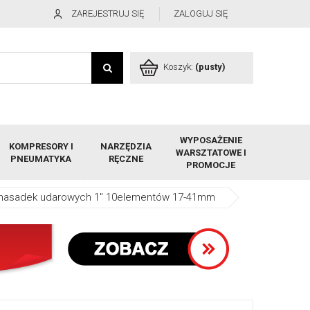
ZAREJESTRUJ SIĘ
ZALOGUJ SIĘ
Koszyk:
(pusty)
WYPOSAŻENIE
KOMPRESORY I
NARZĘDZIA
WARSZTATOWE I
PNEUMATYKA
RĘCZNE
PROMOCJE
 nasadek udarowych 1" 10elementów 17-41mm