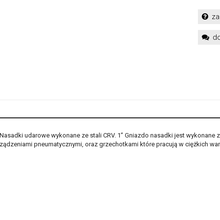
za
do
Nasadki udarowe wykonane ze stali CRV. 1’’ Gniazdo nasadki jest wykonane 
rządzeniami pneumatycznymi, oraz grzechotkami które pracują w ciężkich w