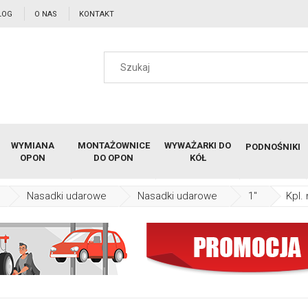
LOG
O NAS
KONTAKT
WYMIANA
MONTAŻOWNICE
WYWAŻARKI DO
PODNOŚNIKI
OPON
DO OPON
KÓŁ
Nasadki udarowe
Nasadki udarowe
1"
Kpl.