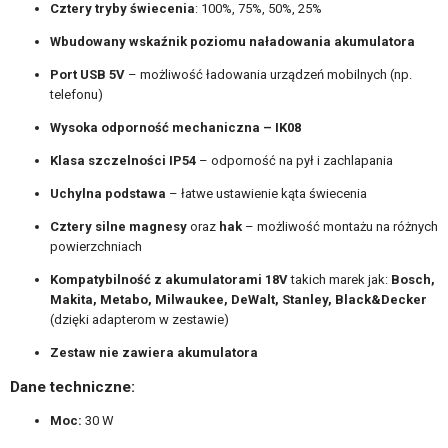
Cztery tryby świecenia
: 100%, 75%, 50%, 25%
Wbudowany wskaźnik poziomu naładowania akumulatora
Port USB 5V
– możliwość ładowania urządzeń mobilnych (np.
telefonu)
Wysoka odporność mechaniczna – IK08
Klasa szczelności IP54
– odporność na pył i zachlapania
Uchylna podstawa
– łatwe ustawienie kąta świecenia
Cztery silne magnesy
oraz
hak
– możliwość montażu na różnych
powierzchniach
Kompatybilność z akumulatorami 18V
takich marek jak:
Bosch,
Makita, Metabo, Milwaukee, DeWalt, Stanley, Black&Decker
(dzięki adapterom w zestawie)
Zestaw nie zawiera akumulatora
Dane techniczne:
Moc:
30 W