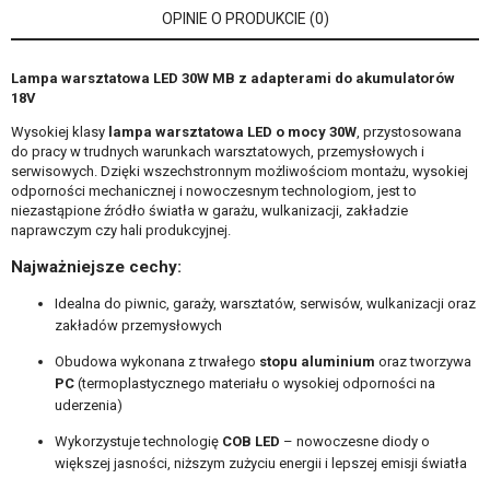
OPINIE O PRODUKCIE (0)
Lampa warsztatowa LED 30W MB z adapterami do akumulatorów
18V
Wysokiej klasy
lampa warsztatowa LED o mocy 30W
, przystosowana
do pracy w trudnych warunkach warsztatowych, przemysłowych i
serwisowych. Dzięki wszechstronnym możliwościom montażu, wysokiej
odporności mechanicznej i nowoczesnym technologiom, jest to
niezastąpione źródło światła w garażu, wulkanizacji, zakładzie
naprawczym czy hali produkcyjnej.
Najważniejsze cechy:
Idealna do piwnic, garaży, warsztatów, serwisów, wulkanizacji oraz
zakładów przemysłowych
Obudowa wykonana z trwałego
stopu aluminium
oraz tworzywa
PC
(termoplastycznego materiału o wysokiej odporności na
uderzenia)
Wykorzystuje technologię
COB LED
– nowoczesne diody o
większej jasności, niższym zużyciu energii i lepszej emisji światła