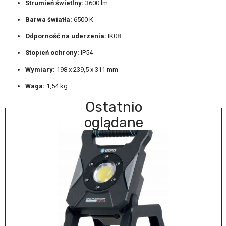
Strumień świetlny:
3600 lm
Barwa światła:
6500 K
Odporność na uderzenia:
IK08
Stopień ochrony:
IP54
Wymiary:
198 x 239,5 x 311 mm
Waga:
1,54 kg
Ostatnio
oglądane