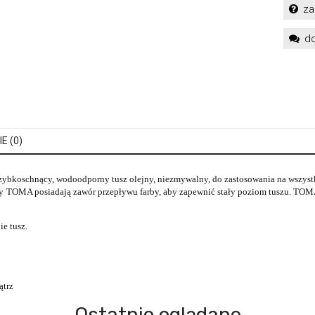
za
do
E (0)
Szybkoschnący, wodoodporny tusz olejny, niezmywalny, do zastosowania na wszyst
y TOMA posiadają zawór przepływu farby, aby zapewnić stały poziom tuszu. TOMA 
e tusz.
ątrz
Ostatnio oglądane