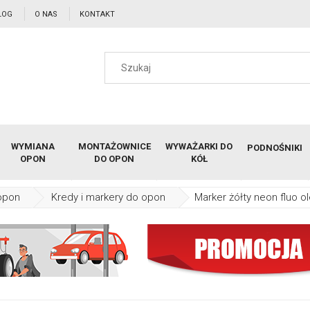
LOG
O NAS
KONTAKT
WYMIANA
MONTAŻOWNICE
WYWAŻARKI DO
PODNOŚNIKI
OPON
DO OPON
KÓŁ
opon
Kredy i markery do opon
Marker żółty neon fluo 