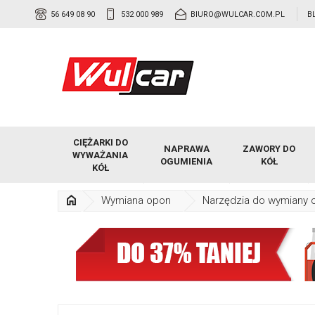
56 649 08 90
532 000 989
BIURO@WULCAR.COM.PL
B
CIĘŻARKI DO
NAPRAWA
ZAWORY DO
WYWAŻANIA
OGUMIENIA
KÓŁ
KÓŁ
Wymiana opon
Narzędzia do wymiany 