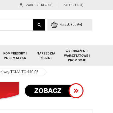
ZAREJESTRUJ SIĘ
ZALOGUJ SIĘ
Koszyk:
(pusty)
WYPOSAŻENIE
KOMPRESORY I
NARZĘDZIA
WARSZTATOWE I
PNEUMATYKA
RĘCZNE
PROMOCJE
olejowy TOMA TO-440 06