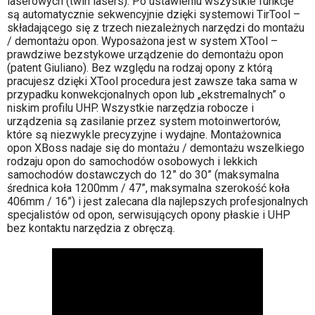
laserowych (twin lasers). Po ustawieniu wszystkie funkcje
są automatycznie sekwencyjnie dzięki systemowi TirTool –
składającego się z trzech niezależnych narzędzi do montażu
/ demontażu opon. Wyposażona jest w system XTool –
prawdziwe bezstykowe urządzenie do demontażu opon
(patent Giuliano). Bez względu na rodzaj opony z którą
pracujesz dzięki XTool procedura jest zawsze taka sama w
przypadku konwekcjonalnych opon lub „ekstremalnych” o
niskim profilu UHP. Wszystkie narzędzia robocze i
urządzenia są zasilanie przez system motoinwertorów,
które są niezwykle precyzyjne i wydajne. Montażownica
opon XBoss nadaje się do montażu / demontażu wszelkiego
rodzaju opon do samochodów osobowych i lekkich
samochodów dostawczych do 12” do 30” (maksymalna
średnica koła 1200mm / 47”, maksymalna szerokość koła
406mm / 16”) i jest zalecana dla najlepszych profesjonalnych
specjalistów od opon, serwisujących opony płaskie i UHP
bez kontaktu narzędzia z obręczą.