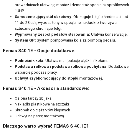
prowadnicach ułatwiają montaż i demontaż opon niskoprofilowych
i UHP.
Samocentrujący stół obrotowy:
Obsługuje felgi o średnicach od
11 do 28 cali, wyposażony w specjalne nakładki z tworzywa
sztucznego chroniące felgi.
Wyjmowany zespół pedałów sterowania:
Ułatwia konserwację.
System GP:
System pompowania koła za pomocą pedału.
Femas S40.1E -
Opcje dodatkowe:
Podnośnik koła:
Ułatwia manipulację ciężkimi kołami.
Podstawa rolkowa i podstawa rolkowa pochylana:
Dodatkowe
wsparcie podczas pracy.
Uchwyt szybkomocujący do stopki montażowej.
Femas S40.1E -
Akcesoria standardowe:
Osłona tarczy zbijaka
Nakładki plastikowe na szczęki
Skrobak do ciężarków klejonych
Uchwyt na pastę montażową
Dlaczego warto wybrać FEMAS S 40.1E?