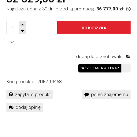
Najniższa cena z 30 dni przed tą promocją:
36 777,00 zł
If 
th
sa
DO KOSZYKA
szt.
dodaj do przechowalni
WEŹ LEASING TERAZ
Kod produktu:
7DE7-14468
zapytaj o produkt
poleć znajomemu
dodaj opinię