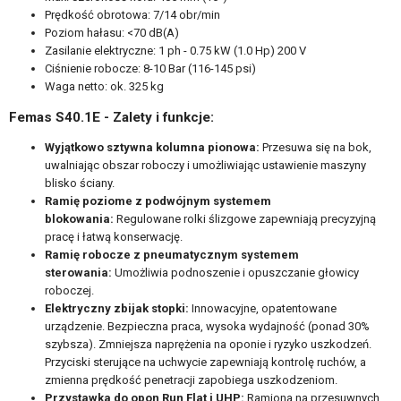
Prędkość obrotowa: 7/14 obr/min
Poziom hałasu: <70 dB(A)
Zasilanie elektryczne: 1 ph - 0.75 kW (1.0 Hp) 200 V
Ciśnienie robocze: 8-10 Bar (116-145 psi)
Waga netto: ok. 325 kg
Femas S40.1E -
Zalety i funkcje:
Wyjątkowo sztywna kolumna pionowa:
Przesuwa się na bok,
uwalniając obszar roboczy i umożliwiając ustawienie maszyny
blisko ściany.
Ramię poziome z podwójnym systemem
blokowania:
Regulowane rolki ślizgowe zapewniają precyzyjną
pracę i łatwą konserwację.
Ramię robocze z pneumatycznym systemem
sterowania:
Umożliwia podnoszenie i opuszczanie głowicy
roboczej.
Elektryczny zbijak stopki:
Innowacyjne, opatentowane
urządzenie. Bezpieczna praca, wysoka wydajność (ponad 30%
szybsza). Zmniejsza naprężenia na oponie i ryzyko uszkodzeń.
Przyciski sterujące na uchwycie zapewniają kontrolę ruchów, a
zmienna prędkość penetracji zapobiega uszkodzeniom.
Przystawka do opon Run Flat i UHP:
Ramiona na przesuwnych