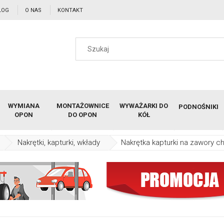
LOG
O NAS
KONTAKT
WYMIANA
MONTAŻOWNICE
WYWAŻARKI DO
PODNOŚNIKI
OPON
DO OPON
KÓŁ
Nakrętki, kapturki, wkłady
Nakrętka kapturki na zawory