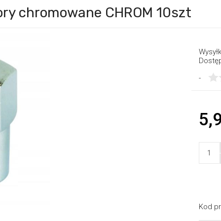
wory chromowane CHROM 10szt
Wysyłk
Dostę
-
5,9
Kod pr