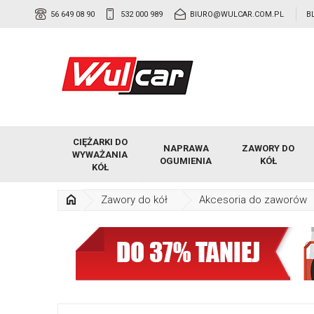
56 649 08 90
532 000 989
BIURO@WULCAR.COM.PL
B
CIĘŻARKI DO
NAPRAWA
ZAWORY DO
WYWAŻANIA
OGUMIENIA
KÓŁ
KÓŁ
Zawory do kół
Akcesoria do zaworów