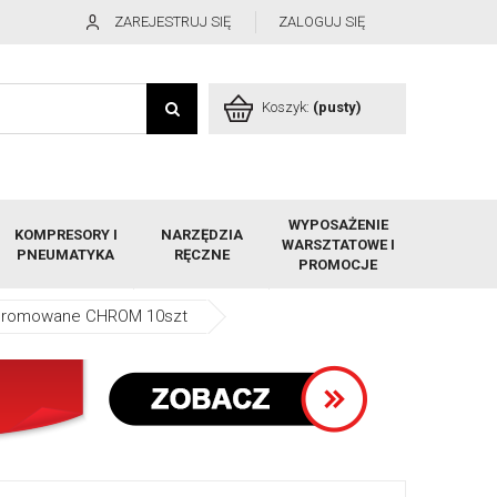
ZAREJESTRUJ SIĘ
ZALOGUJ SIĘ
Koszyk:
(pusty)
WYPOSAŻENIE
KOMPRESORY I
NARZĘDZIA
WARSZTATOWE I
PNEUMATYKA
RĘCZNE
PROMOCJE
 chromowane CHROM 10szt