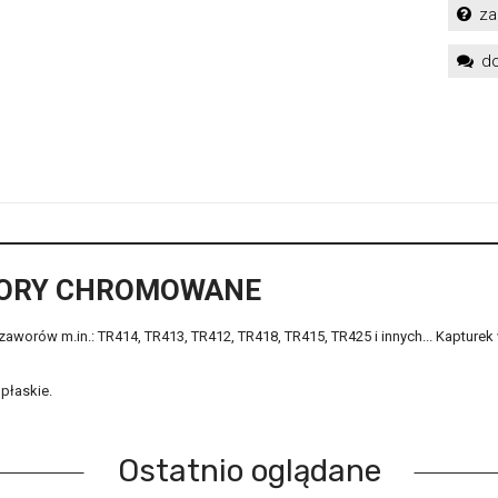
za
do
WORY CHROMOWANE
worów m.in.: TR414, TR413, TR412, TR418, TR415, TR425 i innych... Kapturek
płaskie.
Ostatnio oglądane