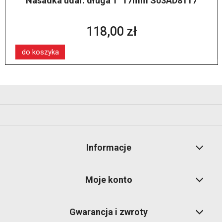
Nasadka udar. długa 1" 17mm S03AD8117
118,00 zł
do koszyka
Informacje
Moje konto
Gwarancja i zwroty