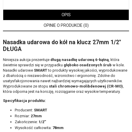
OPIS
OPINIE O PRODUKCIE (0)
Nasadka udarowa do kół na klucz 27mm 1/2''
DŁUGA
Niniejsza aukcja prezentuje
długą nasadkę udarową 6-kątną
, która
świetnie sprawdzi się w przypadku
głęboko osadzonych śrub
w kole.
Nasadki udarowe
SMART
to produkty wysokiej jakości, wyprodukowane
z dbałością o niezawodność, wzronictwo i ergonomię. Zdolne do
usatysfakcjonowania nawet najbardziej wymagających użytkowników.
Wyprodukowane ze stopu
stali chromowo-molibdenowej (CR-MO)
,
która odporna jest na korozję, rozciąganie oraz wysokie temperatury.
Specyfikacja produktu:
Producent:
SMART
Rozmiar:
27mm
Zakończenie:
1/2''
Wysokość całkowita:
78mm