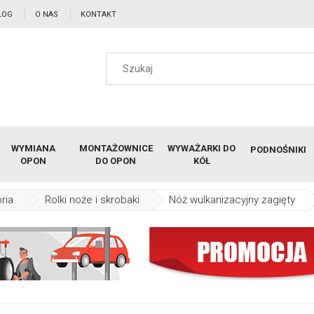
LOG
O NAS
KONTAKT
WYMIANA
MONTAŻOWNICE
WYWAŻARKI DO
PODNOŚNIKI
OPON
DO OPON
KÓŁ
ria
Rolki noże i skrobaki
Nóż wulkanizacyjny zagięty