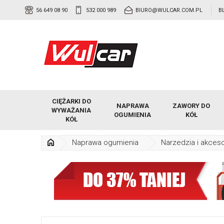
56 649 08 90
532 000 989
BIURO@WULCAR.COM.PL
B
CIĘŻARKI DO
NAPRAWA
ZAWORY DO
WYWAŻANIA
OGUMIENIA
KÓŁ
KÓŁ
Naprawa ogumienia
Narzedzia i akceso