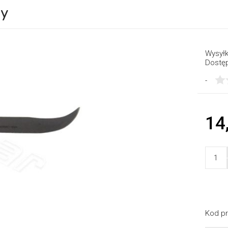
ty
Wysyłk
Dostę
-
14
Kod pr