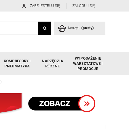
ZAREJESTRUJ SIĘ
ZALOGUJ SIĘ
Koszyk:
(pusty)
WYPOSAŻENIE
KOMPRESORY I
NARZĘDZIA
WARSZTATOWE I
PNEUMATYKA
RĘCZNE
PROMOCJE