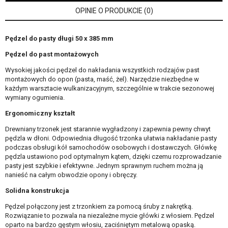
OPINIE O PRODUKCIE (0)
Pędzel do pasty długi 50 x 385 mm
Pędzel do past montażowych
Wysokiej jakości pędzel do nakładania wszystkich rodzajów past
montażowych do opon (pasta, maść, żel). Narzędzie niezbędne w
każdym warsztacie wulkanizacyjnym, szczególnie w trakcie sezonowej
wymiany ogumienia.
Ergonomiczny kształt
Drewniany trzonek jest starannie wygładzony i zapewnia pewny chwyt
pędzla w dłoni. Odpowiednia długość trzonka ułatwia nakładanie pasty
podczas obsługi kół samochodów osobowych i dostawczych. Główkę
pędzla ustawiono pod optymalnym kątem, dzięki czemu rozprowadzanie
pasty jest szybkie i efektywne. Jednym sprawnym ruchem można ją
nanieść na całym obwodzie opony i obręczy.
Solidna konstrukcja
Pędzel połączony jest z trzonkiem za pomocą śruby z nakrętką.
Rozwiązanie to pozwala na niezależne mycie główki z włosiem. Pędzel
oparto na bardzo gęstym włosiu, zaciśniętym metalową opaską.