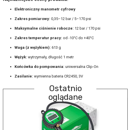
Elektroniczny manometr cyfrowy
Zakres pomiarowy:
0,35–12 bar / 5–170 psi
Maksymalne ciśnienie robocze:
12 bar / 170 psi
Zakres temperatur pracy:
od -10°C do +40°C
Waga (z wężykiem):
613 g
Wężyk:
wytrzymały, długość 1 metr
Końcówka do pompowania:
uniwersalna Clip-On
Zasilanie:
wymienna bateria CR2450, 3V
Ostatnio
oglądane