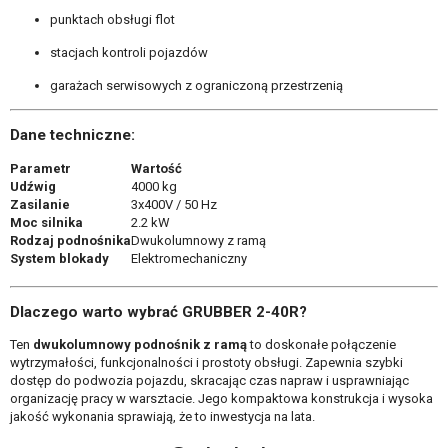
punktach obsługi flot
stacjach kontroli pojazdów
garażach serwisowych z ograniczoną przestrzenią
Dane techniczne:
Parametr
Wartość
Udźwig
4000 kg
Zasilanie
3x400V / 50 Hz
Moc silnika
2.2 kW
Rodzaj podnośnika
Dwukolumnowy z ramą
System blokady
Elektromechaniczny
Dlaczego warto wybrać GRUBBER 2-40R?
Ten
dwukolumnowy podnośnik z ramą
to doskonałe połączenie
wytrzymałości, funkcjonalności i prostoty obsługi. Zapewnia szybki
dostęp do podwozia pojazdu, skracając czas napraw i usprawniając
organizację pracy w warsztacie. Jego kompaktowa konstrukcja i wysoka
jakość wykonania sprawiają, że to inwestycja na lata.