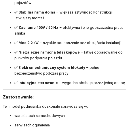
pojazdów
✅
Stabilna rama dolna
– większa sztywność konstrukcji i
łatwiejszy montaż
✅
Zasilanie 400V / 50 Hz
– efektywna i energooszczędna praca
silnika
✅
Moc 2.2 kW
– szybkie podnoszenie bez obciążania instalacji
✅
Niezależne ramiona teleskopowe
– łatwe dopasowanie do
punktów podparcia pojazdu
✅
Elektromechaniczny system blokady
– pełne
bezpieczeństwo podczas pracy
✅
Intuicyjne sterowanie
– wygodna obsługa przez jedną osobę
Zastosowanie:
Ten model podnośnika doskonale sprawdza się w:
warsztatach samochodowych
serwisach ogumienia