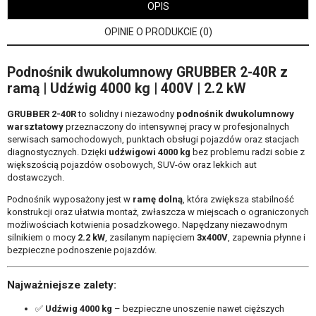
OPIS
OPINIE O PRODUKCIE (0)
Podnośnik dwukolumnowy GRUBBER 2-40R z
ramą | Udźwig 4000 kg | 400V | 2.2 kW
GRUBBER 2-40R
to solidny i niezawodny
podnośnik dwukolumnowy
warsztatowy
przeznaczony do intensywnej pracy w profesjonalnych
serwisach samochodowych, punktach obsługi pojazdów oraz stacjach
diagnostycznych. Dzięki
udźwigowi 4000 kg
bez problemu radzi sobie z
większością pojazdów osobowych, SUV-ów oraz lekkich aut
dostawczych.
Podnośnik wyposażony jest w
ramę dolną
, która zwiększa stabilność
konstrukcji oraz ułatwia montaż, zwłaszcza w miejscach o ograniczonych
możliwościach kotwienia posadzkowego. Napędzany niezawodnym
silnikiem o mocy
2.2 kW
, zasilanym napięciem
3x400V
, zapewnia płynne i
bezpieczne podnoszenie pojazdów.
Najważniejsze zalety:
✅
Udźwig 4000 kg
– bezpieczne unoszenie nawet cięższych