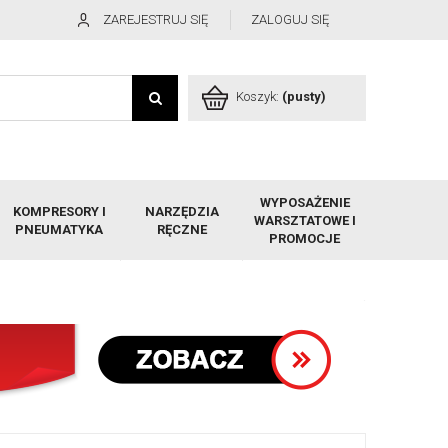
ZAREJESTRUJ SIĘ
ZALOGUJ SIĘ
Koszyk:
(pusty)
WYPOSAŻENIE
KOMPRESORY I
NARZĘDZIA
WARSZTATOWE I
PNEUMATYKA
RĘCZNE
PROMOCJE
mnowy łączony górą SBE-40H 380V lub 220V TAVISA