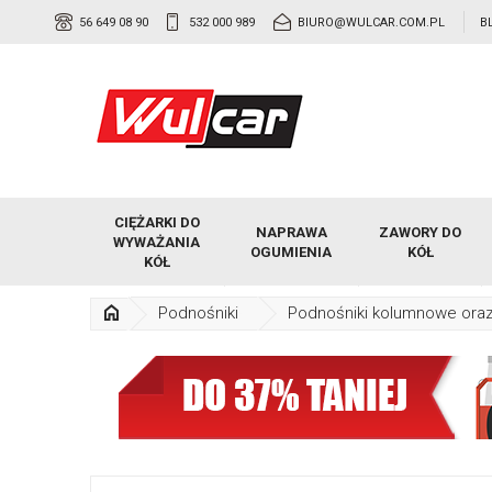
56 649 08 90
532 000 989
BIURO@WULCAR.COM.PL
B
CIĘŻARKI DO
NAPRAWA
ZAWORY DO
WYWAŻANIA
OGUMIENIA
KÓŁ
KÓŁ
Podnośniki
Podnośniki kolumnowe ora