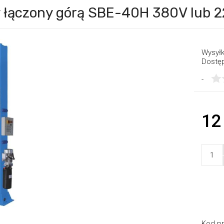
łączony górą SBE-40H 380V lub 
Wysyłk
Dostę
-
12
Kod pr