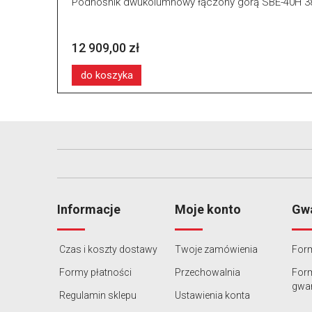
Podnośnik dwukolumnowy łączony górą SBE-40H 38
12 909,00 zł
do koszyka
Informacje
Moje konto
Gwa
Czas i koszty dostawy
Twoje zamówienia
Form
Formy płatności
Przechowalnia
For
gwar
Regulamin sklepu
Ustawienia konta