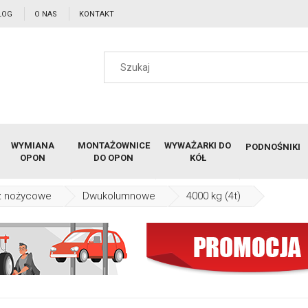
LOG
O NAS
KONTAKT
WYMIANA
MONTAŻOWNICE
WYWAŻARKI DO
PODNOŚNIKI
OPON
DO OPON
KÓŁ
z nożycowe
Dwukolumnowe
4000 kg (4t)
Podnośnik dwukolu