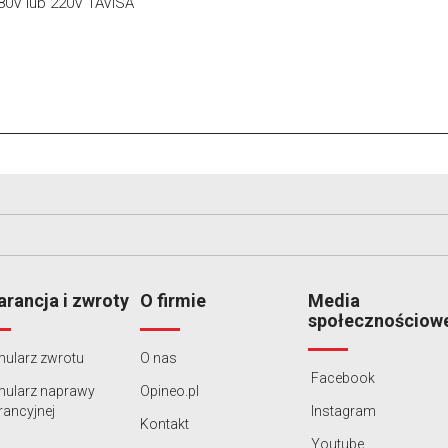
0V lub 220V TAVISA
rancja i zwroty
O firmie
Media
społecznościow
ularz zwrotu
O nas
Facebook
mularz naprawy
Opineo.pl
ancyjnej
Instagram
Kontakt
Youtube