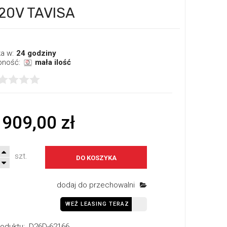
220V TAVISA
a w:
24 godziny
pność:
mała ilość
 909,00 zł
szt.
DO KOSZYKA
dodaj do przechowalni
WEŹ LEASING TERAZ
oduktu:
D26D-62166