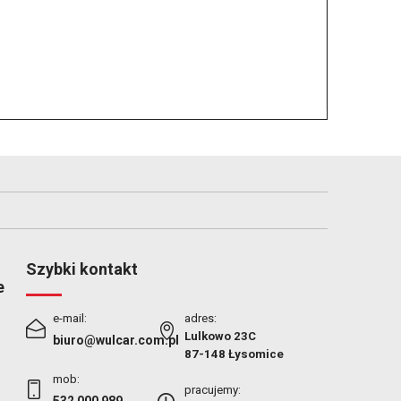
Szybki kontakt
e
e-mail:
adres:
Lulkowo 23C
biuro@wulcar.com.pl
87-148 Łysomice
mob:
pracujemy: