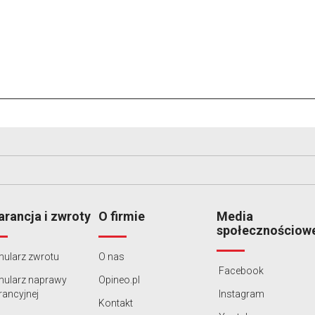
rancja i zwroty
O firmie
Media
społecznościow
ularz zwrotu
O nas
Facebook
mularz naprawy
Opineo.pl
ancyjnej
Instagram
Kontakt