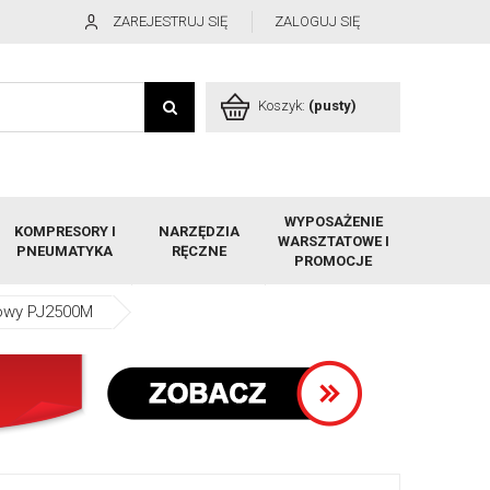
ZAREJESTRUJ SIĘ
ZALOGUJ SIĘ
Koszyk:
(pusty)
WYPOSAŻENIE
KOMPRESORY I
NARZĘDZIA
WARSZTATOWE I
PNEUMATYKA
RĘCZNE
PROMOCJE
owy PJ2500M