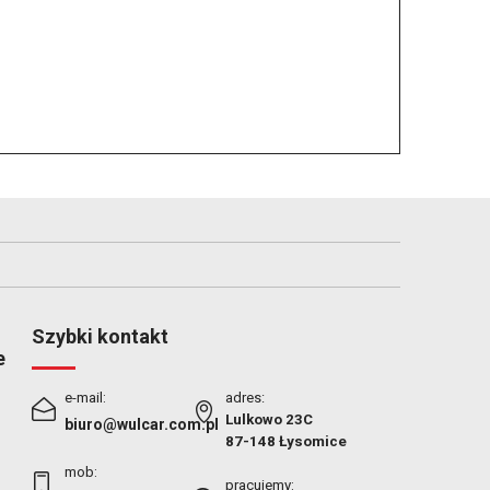
Szybki kontakt
e
e-mail:
adres:
Lulkowo 23C
biuro@wulcar.com.pl
87-148 Łysomice
mob:
pracujemy: