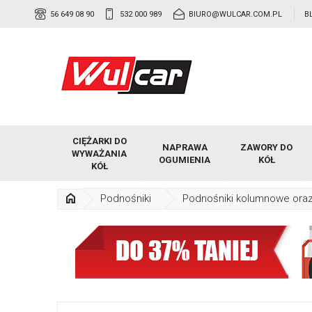
56 649 08 90
532 000 989
BIURO@WULCAR.COM.PL
B
CIĘŻARKI DO
NAPRAWA
ZAWORY DO
WYWAŻANIA
OGUMIENIA
KÓŁ
KÓŁ
Podnośniki
Podnośniki kolumnowe ora