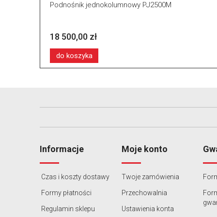
Podnośnik jednokolumnowy PJ2500M
18 500,00 zł
do koszyka
Informacje
Moje konto
Gwa
Czas i koszty dostawy
Twoje zamówienia
Form
Formy płatności
Przechowalnia
For
gwar
Regulamin sklepu
Ustawienia konta