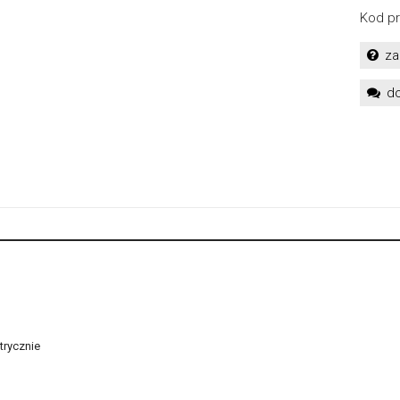
Kod pr
za
do
trycznie