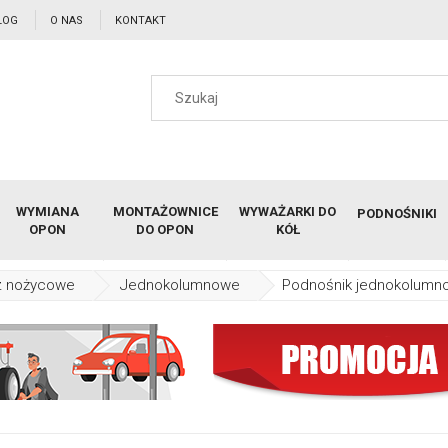
LOG
O NAS
KONTAKT
WYMIANA
MONTAŻOWNICE
WYWAŻARKI DO
PODNOŚNIKI
OPON
DO OPON
KÓŁ
z nożycowe
Jednokolumnowe
Podnośnik jednokolumn