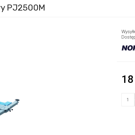
wy PJ2500M
Wysyłk
Dostę
18