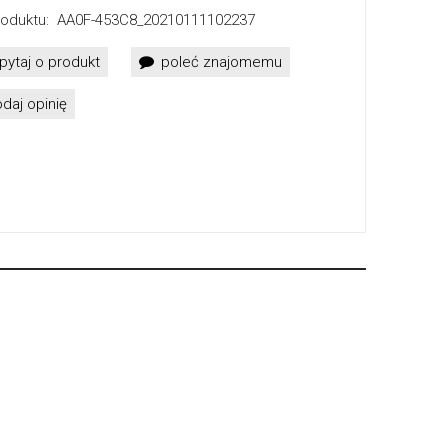
oduktu:
AA0F-453C8_20210111102237
pytaj o produkt
poleć znajomemu
daj opinię