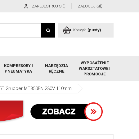
ZAREJESTRUJ SIĘ
ZALOGUJ SIĘ
Koszyk:
(pusty)
WYPOSAŻENIE
KOMPRESORY I
NARZĘDZIA
WARSZTATOWE I
PNEUMATYKA
RĘCZNE
PROMOCJE
3,5T Grubber MT350EN 230V 110mm