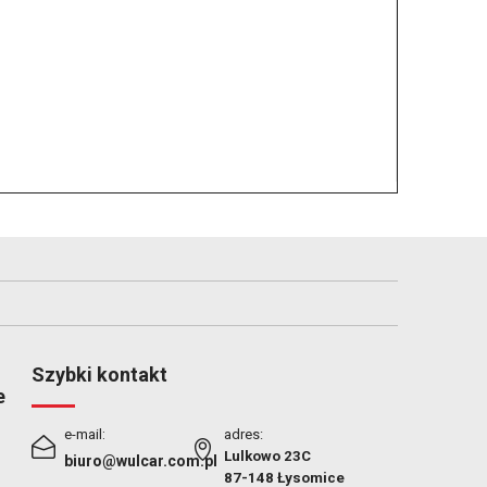
Szybki kontakt
e
e-mail:
adres:
Lulkowo 23C
biuro@wulcar.com.pl
87-148 Łysomice