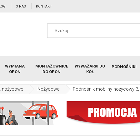
LOG
O NAS
KONTAKT
WYMIANA
MONTAŻOWNICE
WYWAŻARKI DO
PODNOŚNIKI
OPON
DO OPON
KÓŁ
z nożycowe
Nożycowe
Podnośnik mobilny nożycowy 