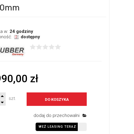
110mm
a w:
24 godziny
pność:
dostępny
990,00 zł
szt.
DO KOSZYKA
dodaj do przechowalni
WEŹ LEASING TERAZ