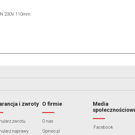
0EN 230V 110mm
rancja i zwroty
O firmie
Media
społecznościow
ularz zwrotu
O nas
Facebook
mularz naprawy
Opineo.pl