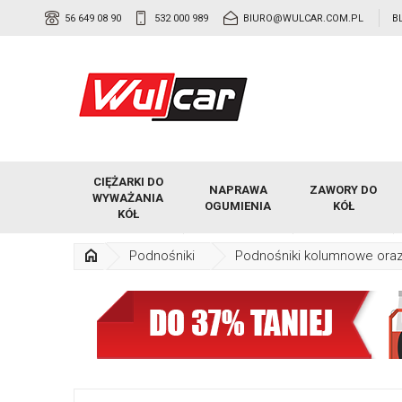
56 649 08 90
532 000 989
BIURO@WULCAR.COM.PL
B
CIĘŻARKI DO
NAPRAWA
ZAWORY DO
WYWAŻANIA
OGUMIENIA
KÓŁ
KÓŁ
Podnośniki
Podnośniki kolumnowe ora