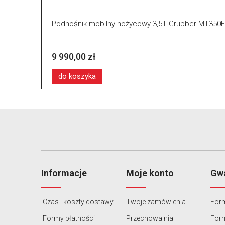
Podnośnik mobilny nożycowy 3,5T Grubber MT35
9 990,00 zł
do koszyka
Informacje
Moje konto
Gwa
Czas i koszty dostawy
Twoje zamówienia
Form
Formy płatności
Przechowalnia
For