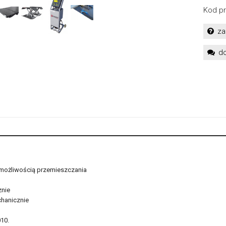
Kod pr
za
do
 możliwością przemieszczania
znie
chanicznie
10.