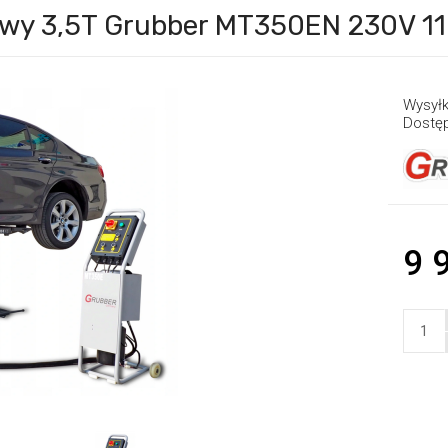
owy 3,5T Grubber MT350EN 230V 
Wysyłk
Dostę
9 