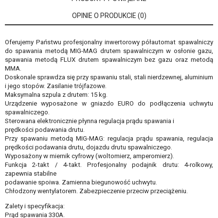
OPINIE O PRODUKCIE (0)
Oferujemy Państwu profesjonalny inwertorowy półautomat spawalniczy
do spawania metodą MIG-MAG drutem spawalniczym w osłonie gazu,
spawania metodą FLUX drutem spawalniczym bez gazu oraz metodą
MMA.
Doskonale sprawdza się przy spawaniu stali, stali nierdzewnej, aluminium
i jego stopów. Zasilanie trójfazowe.
Maksymalna szpula z drutem: 15 kg.
Urządzenie wyposażone w gniazdo EURO do podłączenia uchwytu
spawalniczego.
Sterowana elektronicznie płynna regulacja prądu spawania i
prędkości podawania drutu.
Przy spawaniu metodą MIG-MAG: regulacja prądu spawania, regulacja
prędkości podawania drutu, dojazdu drutu spawalniczego.
Wyposażony w miernik cyfrowy (woltomierz, amperomierz).
Funkcja 2-takt / 4-takt. Profesjonalny podajnik drutu: 4-rolkowy,
zapewnia stabilne
podawanie spoiwa. Zamienna biegunowość uchwytu.
Chłodzony wentylatorem. Zabezpieczenie przeciw przeciążeniu.
Zalety i specyfikacja:
Prąd spawania 330A.