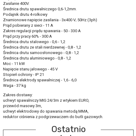
Zasilanie 400V.
Średnica drutu spawalniczego 0,6-1,2mm.
Podajnik drutu 4-rolkowy
Znamionowe napięcie zasilania - 3x400 V; 50Hz (3ph)
Prąd pobierany z sieci - 11 A
Zakres regulacji prądu spawania - 50 - 330 A
Prąd przy pracy 60% - 300 A
Średnica drutu stalowego - 0,6 - 1,2
Średnica drutu ze stali nierdzewnej - 0,8 - 1,2
Średnica drutu samoosłonowego - 0,8 - 1,2
Średnica drutu aluminiowego - 0,8 - 1,2
Moc - 11 kW
Napięcie stanu jałowego - 45 V
Stopień ochrony - IP 21
Średnica elektrody spawalniczej - 1,6 - 6,0
Waga - 37 kg
Zakres dostawy:
uchwyt spawalniczy MIG 24/3m z wtykiem EURO,
przewód masowy 3m,
uchwyt elektrodowy do spawania metodą MMA,
reduktor ciśnienia z podgrzewaczem do butli gazowych.
Ostatnio