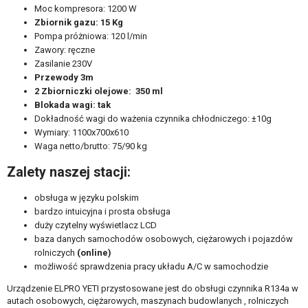
Moc kompresora: 1200 W
Zbiornik gazu: 15 Kg
Pompa próżniowa: 120 l/min
Zawory: ręczne
Zasilanie 230V
Przewody 3m
2 Zbiorniczki olejowe: 350 ml
Blokada wagi: tak
Dokładność wagi do ważenia czynnika chłodniczego: ±10g
Wymiary: 1100x700x610
Waga netto/brutto: 75/90 kg
Zalety naszej stacji:
obsługa w języku polskim
bardzo intuicyjna i prosta obsługa
duży czytelny wyświetlacz LCD
baza danych samochodów osobowych, ciężarowych i pojazdów
rolniczych
(online)
możliwość sprawdzenia pracy układu A/C w samochodzie
Urządzenie ELPRO YETI przystosowane jest do obsługi czynnika R134a w
autach osobowych, ciężarowych, maszynach budowlanych , rolniczych