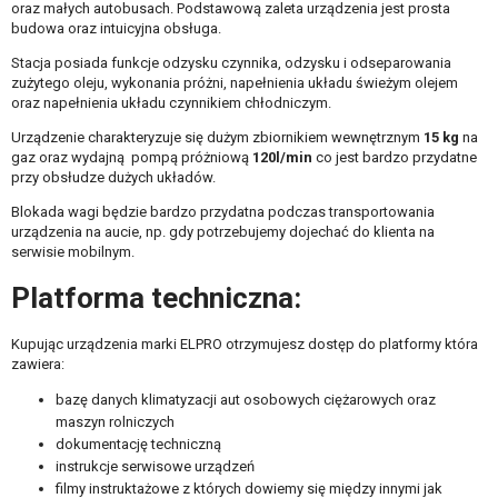
oraz małych autobusach. Podstawową zaleta urządzenia jest prosta
budowa oraz intuicyjna obsługa.
Stacja posiada funkcje odzysku czynnika, odzysku i odseparowania
zużytego oleju, wykonania próżni, napełnienia układu świeżym olejem
oraz napełnienia układu czynnikiem chłodniczym.
Urządzenie charakteryzuje się dużym zbiornikiem wewnętrznym
15 kg
na
gaz oraz wydajną pompą próżniową
120l/min
co jest bardzo przydatne
przy obsłudze dużych układów.
Blokada wagi będzie bardzo przydatna podczas transportowania
urządzenia na aucie, np. gdy potrzebujemy dojechać do klienta na
serwisie mobilnym.
Platforma techniczna:
Kupując urządzenia marki ELPRO otrzymujesz dostęp do platformy która
zawiera:
bazę danych klimatyzacji aut osobowych ciężarowych oraz
maszyn rolniczych
dokumentację techniczną
instrukcje serwisowe urządzeń
filmy instruktażowe z których dowiemy się między innymi jak