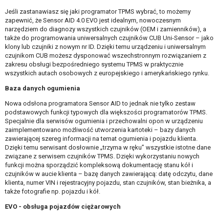
Jeśli zastanawiasz się jaki programator TPMS wybrać, to możemy
zapewnić, że Sensor AID 4.0 EVO jest idealnym, nowoczesnym
narzędziem do diagnozy wszystkich czujników (OEM i zamienników), a
także do programowania uniwersalnych czujników CUB Uni-Sensor – jako
klony lub czujniki z nowym nr ID.­ Dzięki temu urządzeniu i uniwersalnym
czujnikom CUB możesz dysponować wszechstronnym rozwiązaniem z
zakresu obsługi bezpośredniego systemu TPMS w praktycznie
wszystkich autach osobowych z europejskiego i amerykańskiego rynku.
Baza danych ogumienia
Nowa odsłona programatora Sensor AID to jednak nie tylko zestaw
podstawowych funkcji typowych dla większości programatorów TPMS.
Specjalnie dla serwisów ogumienia i przechowalni opon w urządzeniu
zaimplementowano możliwość utworzenia kartoteki – bazy danych
zawierającej szereg informacji na temat ogumienia i pojazdu klienta.
Dzięki temu serwisant dosłownie „trzyma w ręku” wszystkie istotne dane
związane z serwisem czujników TPMS. Dzięki wykorzystaniu nowych
funkcji można sporządzić kompleksową dokumentację stanu kół i
czujników w aucie klienta – bazę danych zawierającą: datę odczytu, dane
klienta, numer VIN i rejestracyjny pojazdu, stan czujników, stan bieżnika, a
także fotografie np. pojazdu i kół.
EVO - obsługa pojazdów ciężarowych