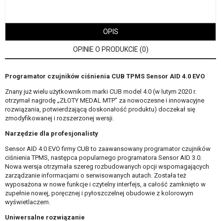
OPIS
OPINIE O PRODUKCIE (0)
Programator czujników ciśnienia CUB TPMS Sensor AID 4.0 EVO
Znany już wielu użytkownikom marki CUB model 4.0 (w lutym 2020 r.
otrzymał nagrodę „ZŁOTY MEDAL MTP” za nowoczesne i innowacyjne
rozwiązania, potwierdzającą doskonałość produktu) doczekał się
zmodyfikowanej i rozszerzonej wersji.
Narzędzie dla profesjonalisty
Sensor AID 4.0 EVO firmy CUB to zaawansowany programator czujników
ciśnienia TPMS, następca popularnego programatora Sensor AID 3.0.
Nowa wersja otrzymała szereg rozbudowanych opcji wspomagających
zarządzanie informacjami o serwisowanych autach. Została też
wyposażona w nowe funkcje i czytelny interfejs, a całość zamknięto w
zupełnie nowej, poręcznej i pyłoszczelnej obudowie z kolorowym
wyświetlaczem.
Uniwersalne rozwiązanie