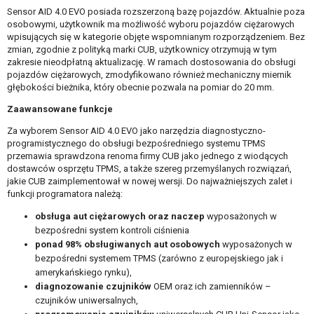
Sensor AID 4.0 EVO posiada rozszerzoną bazę pojazdów. Aktualnie poza
osobowymi, użytkownik ma możliwość wyboru pojazdów ciężarowych
wpisujących się w kategorie objęte wspomnianym rozporządzeniem. Bez
zmian, zgodnie z polityką marki CUB, użytkownicy otrzymują w tym
zakresie nieodpłatną aktualizację. W ramach dostosowania do obsługi
pojazdów ciężarowych, zmodyfikowano również mechaniczny miernik
głębokości bieżnika, który obecnie pozwala na pomiar do 20 mm.
Zaawansowane funkcje
Za wyborem Sensor AID 4.0 EVO jako narzędzia diagnostyczno-
programistycznego do obsługi bezpośredniego systemu TPMS
przemawia sprawdzona renoma firmy CUB jako jednego z wiodących
dostawców osprzętu TPMS, a także szereg przemyślanych rozwiązań,
jakie CUB zaimplementował w nowej wersji. Do najważniejszych zalet i
funkcji programatora należą:
obsługa aut ciężarowych oraz naczep
wyposażonych w
bezpośredni system kontroli ciśnienia
ponad 98% obsługiwanych aut osobowych
wyposażonych w
bezpośredni systemem TPMS (zarówno z europejskiego jak i
amerykańskiego rynku),
diagnozowanie czujników
OEM oraz ich zamienników –
czujników uniwersalnych,