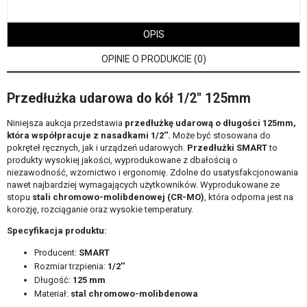
OPIS
OPINIE O PRODUKCIE (0)
Przedłużka udarowa do kół 1/2'' 125mm
Niniejsza aukcja przedstawia
przedłużkę udarową o długości 125mm,
która współpracuje z nasadkami 1/2''.
Może być stosowana do
pokręteł ręcznych, jak i urządzeń udarowych.
Przedłużki SMART
to
produkty wysokiej jakości, wyprodukowane z dbałością o
niezawodność, wzornictwo i ergonomię. Zdolne do usatysfakcjonowania
nawet najbardziej wymagających użytkowników. Wyprodukowane ze
stopu
stali chromowo-molibdenowej (CR-MO)
, która odporna jest na
korozję, rozciąganie oraz wysokie temperatury.
Specyfikacja produktu:
Producent:
SMART
Rozmiar trzpienia:
1/2''
Długość:
125 mm
Materiał:
stal chromowo-molibdenowa