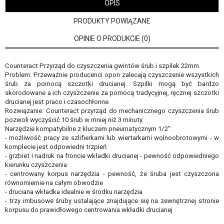
OPIS
PRODUKTY POWIĄZANE
OPINIE O PRODUKCIE (0)
Counteract Przyrząd do czyszczenia gwintów śrub i szpilek 22mm.
Problem: Przeważnie producenci opon zalecają czyszczenie wszystkich
śrub za pomocą szczotki drucianej. Szpilki mogą być bardzo
skorodowane a ich czyszczenie za pomocą tradycyjnej, ręcznej szczotki
drucianej jest praco i czasochłonne.
Rozwiązanie: Counteract przyrząd do mechanicznego czyszczenia śrub
pozwoli wyczyścić 10 śrub w mniej niż 3 minuty.
Narzędzie kompatybilne z kluczem pneumatycznym 1/2":
- możliwość pracy ze szlifierkami lub wiertarkami wolnoobrotowymi - w
komplecie jest odpowiedni trzpień
- grzbiet i nadruk na froncie wkładki drucianej - pewność odpowiedniego
kierunku czyszczenia
- centrowany korpus narzędzia - pewność, że śruba jest czyszczona
równomiernie na całym obwodzie
- druciana wkładka idealnie w środku narzędzia
- trzy imbusowe śruby ustalające znajdujące się na zewnętrznej stronie
korpusu do prawidłowego centrowania wkładki drucianej