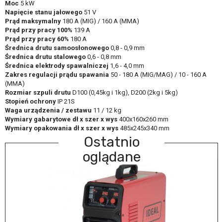
Moc
5 kW
Napięcie stanu jałowego
51 V
Prąd maksymalny
180 A (MIG) / 160 A (MMA)
Prąd przy pracy 100%
139 A
Prąd przy pracy 60%
180 A
Średnica drutu samoosłonowego
0,8 - 0,9 mm
Średnica drutu stalowego
0,6 - 0,8 mm
Średnica elektrody spawalniczej
1,6 - 4,0 mm
Zakres regulacji prądu spawania
50 - 180 A (MIG/MAG) / 10 - 160 A
(MMA)
Rozmiar szpuli drutu
D100 (0,45kg i 1kg), D200 (2kg i 5kg)
Stopień ochrony
IP 21S
Waga urządzenia / zestawu
11 / 12 kg
Wymiary gabarytowe dł x szer x wys
400x160x260 mm
Wymiary opakowania dł x szer x wys
485x245x340 mm
Ostatnio
oglądane