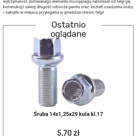
wytrzymałość dobieranego elementu mocującego natomiast od felgi (jej
konstrukcji) zależy długość robocza gwintu oraz kształt osadzenia śruby
/ nakrętki w miejscu przylegania w gnieździe otworu felgi!
Ostatnio
oglądane
Śruba 14x1,25x29 kula kl.17
5,70 zł