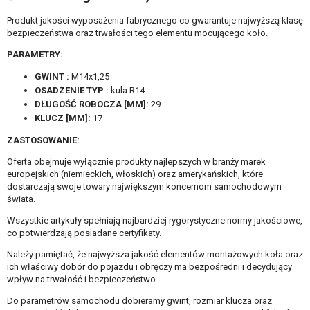
Produkt jakości wyposażenia fabrycznego co gwarantuje najwyższą klasę
bezpieczeństwa oraz trwałości tego elementu mocującego koło.
PARAMETRY:
GWINT :
M14x1,25
OSADZENIE TYP :
kula R14
DŁUGOŚĆ ROBOCZA [MM]:
29
KLUCZ [MM]:
17
ZASTOSOWANIE:
Oferta obejmuje wyłącznie produkty najlepszych w branży marek
europejskich (niemieckich, włoskich) oraz amerykańskich, które
dostarczają swoje towary największym koncernom samochodowym
świata.
Wszystkie artykuły spełniają najbardziej rygorystyczne normy jakościowe,
co potwierdzają posiadane certyfikaty.
Należy pamiętać, że najwyższa jakość elementów montażowych koła oraz
ich właściwy dobór do pojazdu i obręczy ma bezpośredni i decydujący
wpływ na trwałość i bezpieczeństwo.
Do parametrów samochodu dobieramy gwint, rozmiar klucza oraz